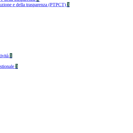
rruzione e della trasparenza (PTPCT)
3
tività
1
stionale
3