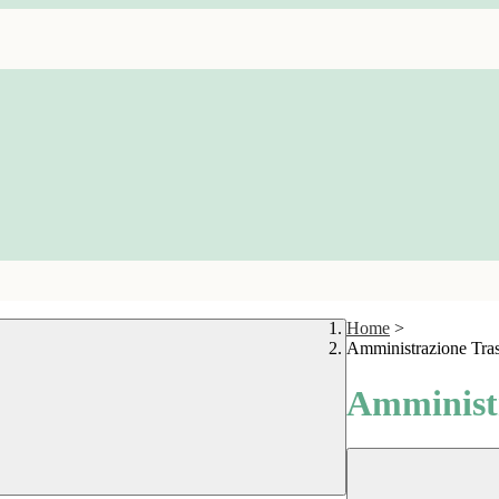
Home
>
Amministrazione Tra
Amministr