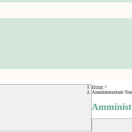
Home
>
Amministrazione Tra
Amministr