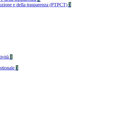
rruzione e della trasparenza (PTPCT)
3
tività
1
stionale
3