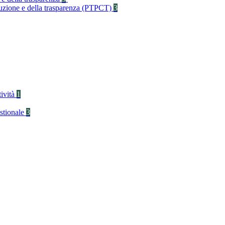
rruzione e della trasparenza (PTPCT)
3
tività
1
stionale
3