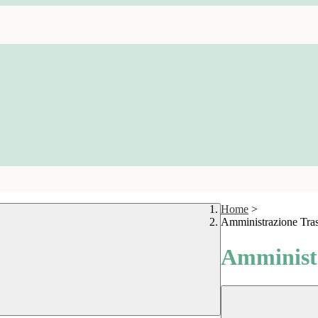
Home
>
Amministrazione Tra
Amministr