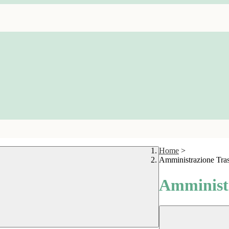
Home
>
Amministrazione Tra
Amministr