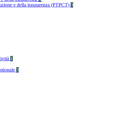
rruzione e della trasparenza (PTPCT)
3
tività
1
stionale
3