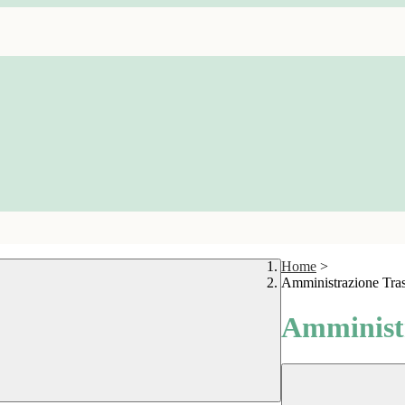
Home
>
Amministrazione Tra
Amministr