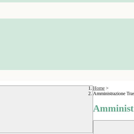
Home
>
Amministrazione Tra
Amministr