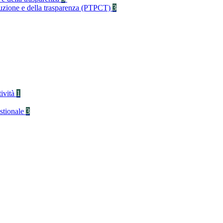
rruzione e della trasparenza (PTPCT)
3
tività
1
stionale
3