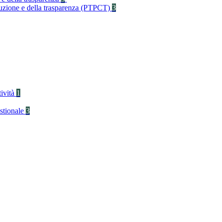
rruzione e della trasparenza (PTPCT)
3
tività
1
stionale
3