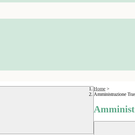
Home
>
Amministrazione Tra
Amministr