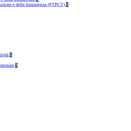
rruzione e della trasparenza (PTPCT)
3
tività
1
stionale
3