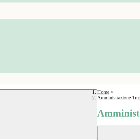
Home
>
Amministrazione Tra
Amministr