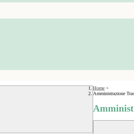
Home
>
Amministrazione Tra
Amministr