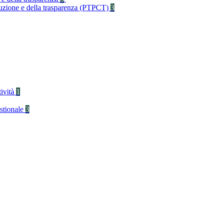
rruzione e della trasparenza (PTPCT)
3
tività
1
stionale
3