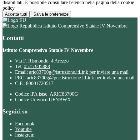
disabilitati. È possibile consultare l'elenco nella pagina della cookie
policy.
Accetta tutti
Salva le preferenze
Istituto Comprensivo Statale IV Novembre
Contatti
Istituto Comprensivo Statale IV Novembre
Via F. Rismondo, 4 Arezzo
Tel:
0575 905888
Email:
aric83700g@istruzione.it
Link per inviare una mail
PEC:
aric83700g@pec.istruzione.it
Link per inviare una mail
C.F.: 80001720517
Codice iPA istsc_ARIC83700G
Codice Univoco UFNBWX
Seguici su
Facebook
Youtube
Instagram