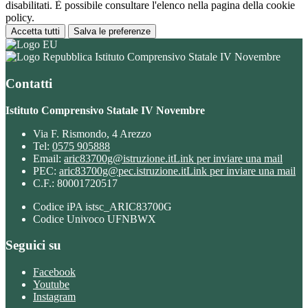
disabilitati. È possibile consultare l'elenco nella pagina della cookie
policy.
Accetta tutti
Salva le preferenze
Istituto Comprensivo Statale IV Novembre
Contatti
Istituto Comprensivo Statale IV Novembre
Via F. Rismondo, 4 Arezzo
Tel:
0575 905888
Email:
aric83700g@istruzione.it
Link per inviare una mail
PEC:
aric83700g@pec.istruzione.it
Link per inviare una mail
C.F.: 80001720517
Codice iPA istsc_ARIC83700G
Codice Univoco UFNBWX
Seguici su
Facebook
Youtube
Instagram