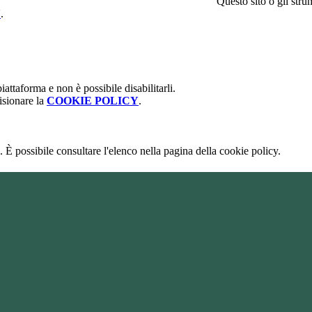
Questo sito o gli stru
Y
.
attaforma e non è possibile disabilitarli.
isionare la
COOKIE POLICY
.
 È possibile consultare l'elenco nella pagina della cookie policy.