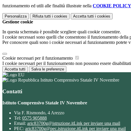
funzionamento ed utili alle finalità illustrate nella
COOKIE POLIC
Personalizza
Rifiuta tutti
i cookies
Accetta tutti
i cookies
Gestione cookie
In questa schermata è possibile scegliere quali cookie consentire.
I cookie necessari sono quelli che consentono il funzionamento della pi
Per conoscere quali sono i cookie necessari al funzionamento potete v
Cookie necessari per il funzionamento
I cookie necessari per il funzionamento non possono essere disabilitati.
Accetta tutti
Salva le preferenze
Istituto Comprensivo Statale IV Novembre
Contatti
Istituto Comprensivo Statale IV Novembre
Via F. Rismondo, 4 Arezzo
Tel:
0575 905888
Email:
aric83700g@istruzione.it
Link per inviare una mail
PEC:
aric83700g@pec.istruzione.it
Link per inviare una mail