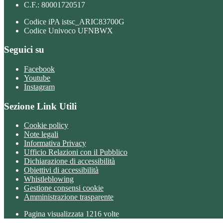
C.F.: 80001720517
Codice iPA istsc_ARIC83700G
Codice Univoco UFNBWX
Seguici su
Facebook
Youtube
Instagram
Sezione Link Utili
Cookie policy
Note legali
Informativa Privacy
Ufficio Relazioni con il Pubblico
Dichiarazione di accessibilità
Obiettivi di accessibilità
Whistleblowing
Gestione consensi cookie
Amministrazione trasparente
Pagina visualizzata
1216
volte