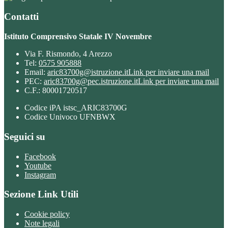
Contatti
Istituto Comprensivo Statale IV Novembre
Via F. Rismondo, 4 Arezzo
Tel:
0575 905888
Email:
aric83700g@istruzione.it
Link per inviare una mail
PEC:
aric83700g@pec.istruzione.it
Link per inviare una mail
C.F.: 80001720517
Codice iPA istsc_ARIC83700G
Codice Univoco UFNBWX
Seguici su
Facebook
Youtube
Instagram
Sezione Link Utili
Cookie policy
Note legali