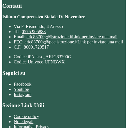
Contatti
Istituto Comprensivo Statale IV Novembre
Via F. Rismondo, 4 Arezzo
Tel:
0575 905888
Email:
aric83700g@istruzione.it
Link per inviare una mail
PEC:
aric83700g@pec.istruzione.it
Link per inviare una mail
C.F.: 80001720517
Codice iPA istsc_ARIC83700G
Codice Univoco UFNBWX
Seguici su
Facebook
Youtube
Instagram
Sezione Link Utili
Cookie policy
Note legali
Informativa Privacy