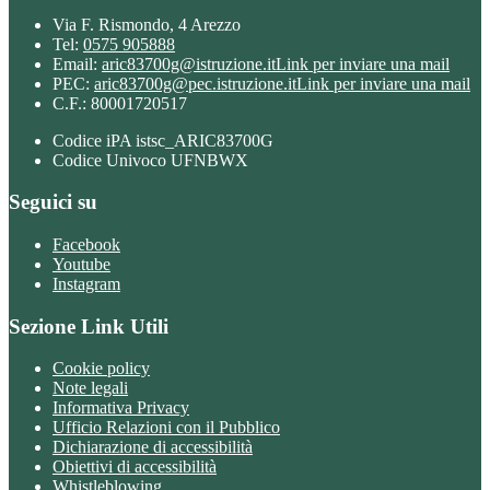
Via F. Rismondo, 4 Arezzo
Tel:
0575 905888
Email:
aric83700g@istruzione.it
Link per inviare una mail
PEC:
aric83700g@pec.istruzione.it
Link per inviare una mail
C.F.: 80001720517
Codice iPA istsc_ARIC83700G
Codice Univoco UFNBWX
Seguici su
Facebook
Youtube
Instagram
Sezione Link Utili
Cookie policy
Note legali
Informativa Privacy
Ufficio Relazioni con il Pubblico
Dichiarazione di accessibilità
Obiettivi di accessibilità
Whistleblowing