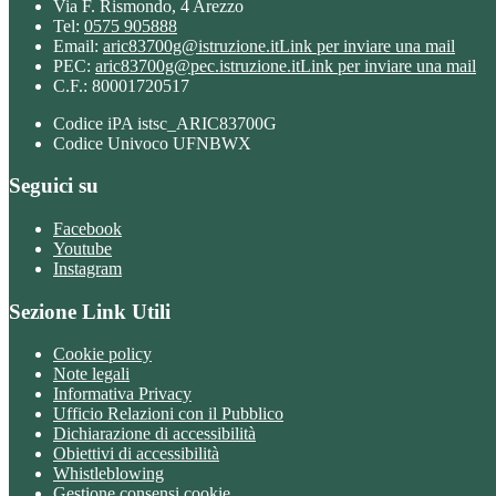
Via F. Rismondo, 4 Arezzo
Tel:
0575 905888
Email:
aric83700g@istruzione.it
Link per inviare una mail
PEC:
aric83700g@pec.istruzione.it
Link per inviare una mail
C.F.: 80001720517
Codice iPA istsc_ARIC83700G
Codice Univoco UFNBWX
Seguici su
Facebook
Youtube
Instagram
Sezione Link Utili
Cookie policy
Note legali
Informativa Privacy
Ufficio Relazioni con il Pubblico
Dichiarazione di accessibilità
Obiettivi di accessibilità
Whistleblowing
Gestione consensi cookie