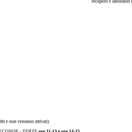
recupero e laboratori c
tti e non verranno attivati)
SECONDE - TERZE
ore 11-13 e ore 14-15