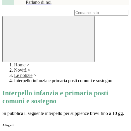
Parlano di noi
Campo di ricerca per le pagine del sito
Home
>
Novità
>
Le notizie
>
Interpello infanzia e primaria posti comuni e sostegno
Interpello infanzia e primaria posti
comuni e sostegno
Si pubblica il seguente interpello per supplenze brevi fino a 10 gg.
Allegati