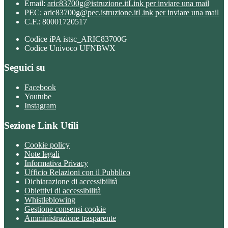
Email:
aric83700g@istruzione.it
Link per inviare una mail
PEC:
aric83700g@pec.istruzione.it
Link per inviare una mail
C.F.: 80001720517
Codice iPA istsc_ARIC83700G
Codice Univoco UFNBWX
Seguici su
Facebook
Youtube
Instagram
Sezione Link Utili
Cookie policy
Note legali
Informativa Privacy
Ufficio Relazioni con il Pubblico
Dichiarazione di accessibilità
Obiettivi di accessibilità
Whistleblowing
Gestione consensi cookie
Amministrazione trasparente