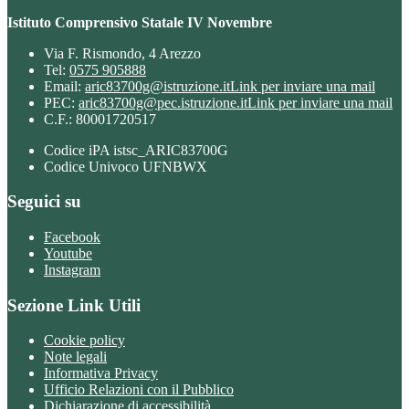
Istituto Comprensivo Statale IV Novembre
Via F. Rismondo, 4 Arezzo
Tel:
0575 905888
Email:
aric83700g@istruzione.it
Link per inviare una mail
PEC:
aric83700g@pec.istruzione.it
Link per inviare una mail
C.F.: 80001720517
Codice iPA istsc_ARIC83700G
Codice Univoco UFNBWX
Seguici su
Facebook
Youtube
Instagram
Sezione Link Utili
Cookie policy
Note legali
Informativa Privacy
Ufficio Relazioni con il Pubblico
Dichiarazione di accessibilità