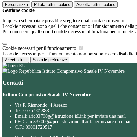
Personalizza
Rifiuta tutti
i cookies
Accetta tutti
i cookies
Gestione cookie
In questa schermata è possibile scegliere quali cookie consentire.
I cookie necessari sono quelli che consentono il funzionamento della pi
Per conoscere quali sono i cookie necessari al funzionamento potete v
Cookie necessari per il funzionamento
I cookie necessari per il funzionamento non possono essere disabilitati.
Accetta tutti
Salva le preferenze
Istituto Comprensivo Statale IV Novembre
Contatti
Istituto Comprensivo Statale IV Novembre
Via F. Rismondo, 4 Arezzo
Tel:
0575 905888
Email:
aric83700g@istruzione.it
Link per inviare una mail
PEC:
aric83700g@pec.istruzione.it
Link per inviare una mail
C.F.: 80001720517