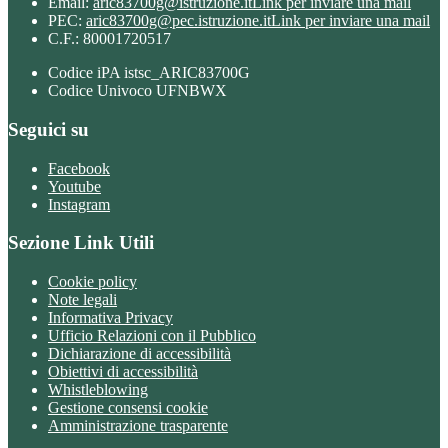
Email:
aric83700g@istruzione.it
Link per inviare una mail
PEC:
aric83700g@pec.istruzione.it
Link per inviare una mail
C.F.: 80001720517
Codice iPA istsc_ARIC83700G
Codice Univoco UFNBWX
Seguici su
Facebook
Youtube
Instagram
Sezione Link Utili
Cookie policy
Note legali
Informativa Privacy
Ufficio Relazioni con il Pubblico
Dichiarazione di accessibilità
Obiettivi di accessibilità
Whistleblowing
Gestione consensi cookie
Amministrazione trasparente