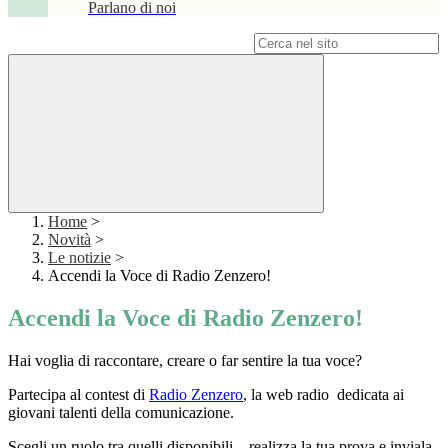
Parlano di noi
Campo di ricerca per le pagine del sito
Home
>
Novità
>
Le notizie
>
Accendi la Voce di Radio Zenzero!
Accendi la Voce di Radio Zenzero!
Hai voglia di raccontare, creare o far sentire la tua voce?
Partecipa al contest di
Radio Zenzero
, la web radio dedicata ai
giovani talenti della comunicazione.
Scegli un ruolo tra quelli disponibili – realizza la tua prova e inviala