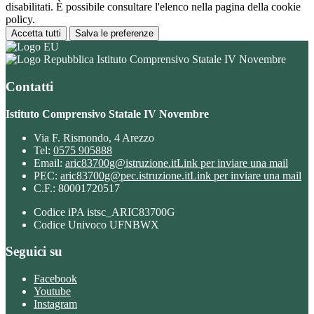
disabilitati. È possibile consultare l'elenco nella pagina della cookie
policy.
Accetta tutti
Salva le preferenze
Istituto Comprensivo Statale IV Novembre
Contatti
Istituto Comprensivo Statale IV Novembre
Via F. Rismondo, 4 Arezzo
Tel:
0575 905888
Email:
aric83700g@istruzione.it
Link per inviare una mail
PEC:
aric83700g@pec.istruzione.it
Link per inviare una mail
C.F.: 80001720517
Codice iPA istsc_ARIC83700G
Codice Univoco UFNBWX
Seguici su
Facebook
Youtube
Instagram