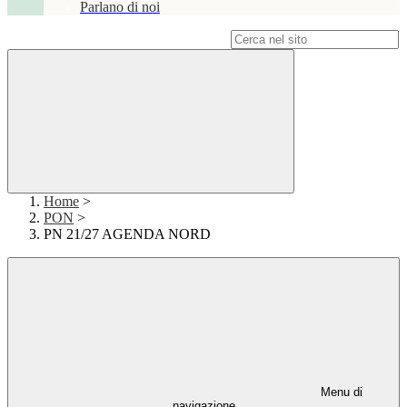
Parlano di noi
Campo di ricerca per le pagine del sito
Home
>
PON
>
PN 21/27 AGENDA NORD
Menu di
navigazione