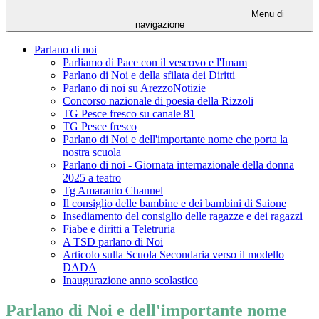
Menu di
navigazione
Parlano di noi
Parliamo di Pace con il vescovo e l'Imam
Parlano di Noi e della sfilata dei Diritti
Parlano di noi su ArezzoNotizie
Concorso nazionale di poesia della Rizzoli
TG Pesce fresco su canale 81
TG Pesce fresco
Parlano di Noi e dell'importante nome che porta la
nostra scuola
Parlano di noi - Giornata internazionale della donna
2025 a teatro
Tg Amaranto Channel
Il consiglio delle bambine e dei bambini di Saione
Insediamento del consiglio delle ragazze e dei ragazzi
Fiabe e diritti a Teletruria
A TSD parlano di Noi
Articolo sulla Scuola Secondaria verso il modello
DADA
Inaugurazione anno scolastico
Parlano di Noi e dell'importante nome