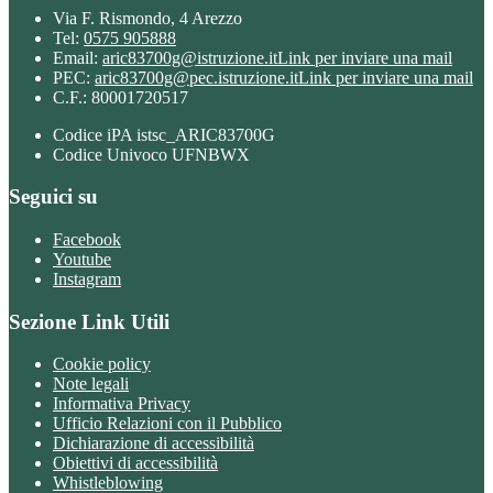
Via F. Rismondo, 4 Arezzo
Tel:
0575 905888
Email:
aric83700g@istruzione.it
Link per inviare una mail
PEC:
aric83700g@pec.istruzione.it
Link per inviare una mail
C.F.: 80001720517
Codice iPA istsc_ARIC83700G
Codice Univoco UFNBWX
Seguici su
Facebook
Youtube
Instagram
Sezione Link Utili
Cookie policy
Note legali
Informativa Privacy
Ufficio Relazioni con il Pubblico
Dichiarazione di accessibilità
Obiettivi di accessibilità
Whistleblowing