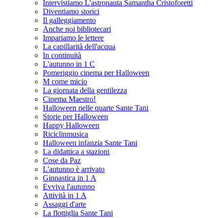
Intervistiamo L'astronauta Samantha Cristoforetti
Diventiamo storici
Il galleggiamento
Anche noi bibliotecari
Impariamo le lettere
La capillarità dell'acqua
In continuità
L'autunno in 1 C
Pomeriggio cinema per Halloween
M come micio
La giornata della gentilezza
Cinema Maestro!
Halloween nelle quarte Sante Tani
Storie per Halloween
Happy Halloween
Riciclinmusica
Halloween infanzia Sante Tani
La didattica a stazioni
Cose da Paz
L'autunno è arrivato
Ginnastica in 1 A
Evviva l'autunno
Attività in 1 A
Assaggi d'arte
La flottiglia Sante Tani