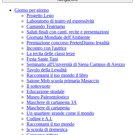
Giorno per giorno
Progetto Lego
Laboratorio di teatro ed espressività
Cantando Teatriamo
Saluti finali con canti, recite e presentazioni
Giornata Mondiale dell'Ambiente
Premiazione concorso PretenDiamo legalità
Incontro con l'autrice
La recita delle classi terze
Festa Sante Tani
Seminario all'Università di Siena Campus di Arezzo
Tavolo della Legalità
Raccontami il tuo mondo il libro
Saione Mob scuola primaria Masaccio
Il sottovuoto
Educazione stradale
Museo Paleontologico
Maschere di cartapesta 3A
Maschere di cartapesta
Un quartiere grande come il mondo
Coding e A.I.
Raccontami il tuo mondo
la scuola di domenica
Concorso pittura