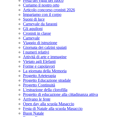
Festa dei vigili del fuoco
Curiamo il nostro orto
Articolo concorso cronisti 2026
Impariamo con il corpo
Suoni di luce
Carnevale da faraoni
Gli aquiloni
Cronisti in classe
Carnevale
Viaggio di istruzione
Giornata dei calzini spaiati
I numeri relativi
Attività di arte e immagine
Vietato agli Elefanti
Forme e capolavori
La giornata della Memoria
Progetto Arteterapia
Progetto Educazione stradale
Progetto Continuità
L'estrazione della clorofilla
Progetto di educazione alla cittadinanza attiva
Arrivano le feste
Open day alla scuola Masaccio
Festa di Natale alla scuola Masaccio
Buon Natale