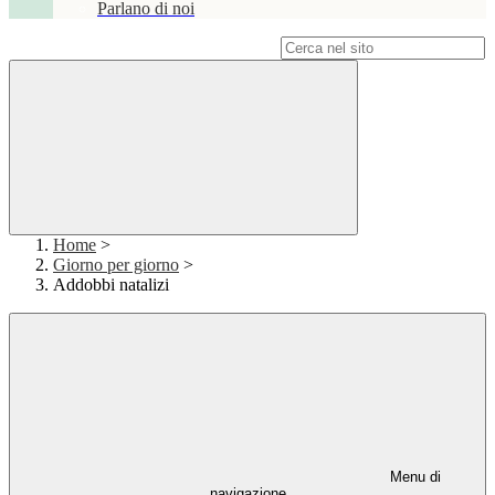
Parlano di noi
Campo di ricerca per le pagine del sito
Home
>
Giorno per giorno
>
Addobbi natalizi
Menu di
navigazione