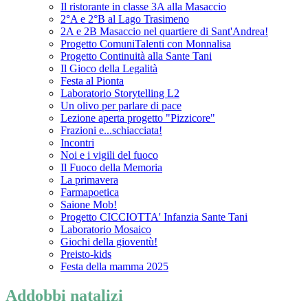
Il ristorante in classe 3A alla Masaccio
2°A e 2°B al Lago Trasimeno
2A e 2B Masaccio nel quartiere di Sant'Andrea!
Progetto ComuniTalenti con Monnalisa
Progetto Continuità alla Sante Tani
Il Gioco della Legalità
Festa al Pionta
Laboratorio Storytelling L2
Un olivo per parlare di pace
Lezione aperta progetto "Pizzicore"
Frazioni e...schiacciata!
Incontri
Noi e i vigili del fuoco
Il Fuoco della Memoria
La primavera
Farmapoetica
Saione Mob!
Progetto CICCIOTTA' Infanzia Sante Tani
Laboratorio Mosaico
Giochi della gioventù!
Preisto-kids
Festa della mamma 2025
Addobbi natalizi