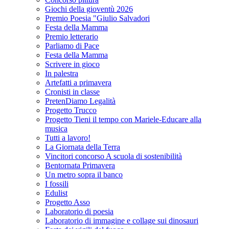
Giochi della gioventù 2026
Premio Poesia "Giulio Salvadori
Festa della Mamma
Premio letterario
Parliamo di Pace
Festa della Mamma
Scrivere in gioco
In palestra
Artefatti a primavera
Cronisti in classe
PretenDiamo Legalità
Progetto Trucco
Progetto Tieni il tempo con Mariele-Educare alla
musica
Tutti a lavoro!
La Giornata della Terra
Vincitori concorso A scuola di sostenibilità
Bentornata Primavera
Un metro sopra il banco
I fossili
Edulist
Progetto Asso
Laboratorio di poesia
Laboratorio di immagine e collage sui dinosauri