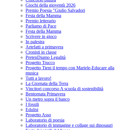
Giochi della gioventù 2026
Premio Poesia "Giulio Salvadori
Festa della Mamma
Premio letterario
Parliamo di Pace
Festa della Mamma
Scrivere in gioco
In palestra
Artefatti a primavera
Cronisti in classe
PretenDiamo Legalità
Progetto Trucco
Progetto Tieni il tempo con Mariele-Educare alla
musica
Tutti a lavoro!
La Giornata della Terra
Vincitori concorso A scuola di sostenibilità
Bentornata Primavera
Un metro sopra il banco
I fossili
Edulist
Progetto Asso
Laboratorio di poesia
Laboratorio di immagine e collage sui dinosauri