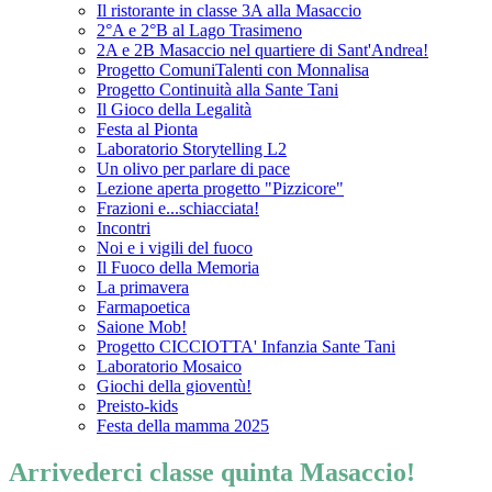
Il ristorante in classe 3A alla Masaccio
2°A e 2°B al Lago Trasimeno
2A e 2B Masaccio nel quartiere di Sant'Andrea!
Progetto ComuniTalenti con Monnalisa
Progetto Continuità alla Sante Tani
Il Gioco della Legalità
Festa al Pionta
Laboratorio Storytelling L2
Un olivo per parlare di pace
Lezione aperta progetto "Pizzicore"
Frazioni e...schiacciata!
Incontri
Noi e i vigili del fuoco
Il Fuoco della Memoria
La primavera
Farmapoetica
Saione Mob!
Progetto CICCIOTTA' Infanzia Sante Tani
Laboratorio Mosaico
Giochi della gioventù!
Preisto-kids
Festa della mamma 2025
Arrivederci classe quinta Masaccio!