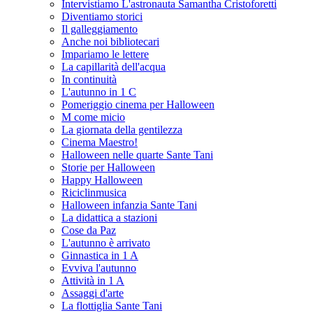
Intervistiamo L'astronauta Samantha Cristoforetti
Diventiamo storici
Il galleggiamento
Anche noi bibliotecari
Impariamo le lettere
La capillarità dell'acqua
In continuità
L'autunno in 1 C
Pomeriggio cinema per Halloween
M come micio
La giornata della gentilezza
Cinema Maestro!
Halloween nelle quarte Sante Tani
Storie per Halloween
Happy Halloween
Riciclinmusica
Halloween infanzia Sante Tani
La didattica a stazioni
Cose da Paz
L'autunno è arrivato
Ginnastica in 1 A
Evviva l'autunno
Attività in 1 A
Assaggi d'arte
La flottiglia Sante Tani