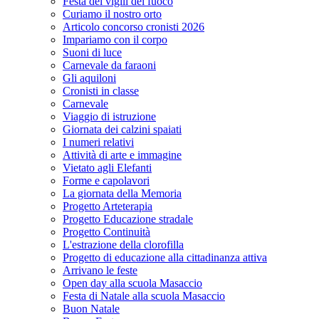
Festa dei vigili del fuoco
Curiamo il nostro orto
Articolo concorso cronisti 2026
Impariamo con il corpo
Suoni di luce
Carnevale da faraoni
Gli aquiloni
Cronisti in classe
Carnevale
Viaggio di istruzione
Giornata dei calzini spaiati
I numeri relativi
Attività di arte e immagine
Vietato agli Elefanti
Forme e capolavori
La giornata della Memoria
Progetto Arteterapia
Progetto Educazione stradale
Progetto Continuità
L'estrazione della clorofilla
Progetto di educazione alla cittadinanza attiva
Arrivano le feste
Open day alla scuola Masaccio
Festa di Natale alla scuola Masaccio
Buon Natale