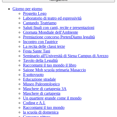
Giorno per giorno
Progetto Lego
Laboratorio di teatro ed espressività
Cantando Teatriamo
Saluti finali con canti, recite e presentazioni
Giornata Mondiale dell'Ambiente
Premiazione concorso PretenDiamo legalità
Incontro con l'autrice
La recita delle classi terze
Festa Sante Tani
Seminario all'Università di Siena Campus di Arezzo
Tavolo della Legalità
Raccontami il tuo mondo il libro
Saione Mob scuola primaria Masaccio
Il sottovuoto
Educazione stradale
Museo Paleontologico
Maschere di cartapesta 3A
Maschere di cartapesta
Un quartiere grande come il mondo
Coding e A.I.
Raccontami il tuo mondo
la scuola di domenica
Concorso pittura