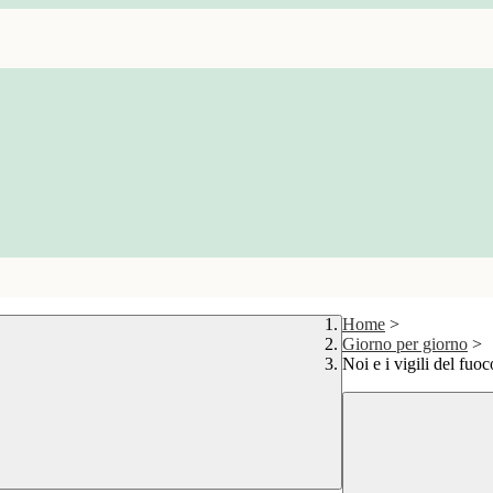
Home
>
Giorno per giorno
>
Noi e i vigili del fuoc