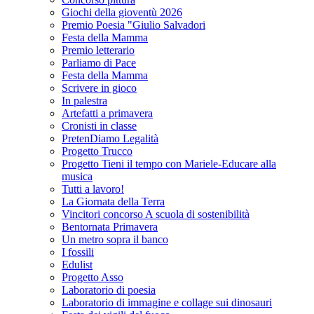
Giochi della gioventù 2026
Premio Poesia "Giulio Salvadori
Festa della Mamma
Premio letterario
Parliamo di Pace
Festa della Mamma
Scrivere in gioco
In palestra
Artefatti a primavera
Cronisti in classe
PretenDiamo Legalità
Progetto Trucco
Progetto Tieni il tempo con Mariele-Educare alla
musica
Tutti a lavoro!
La Giornata della Terra
Vincitori concorso A scuola di sostenibilità
Bentornata Primavera
Un metro sopra il banco
I fossili
Edulist
Progetto Asso
Laboratorio di poesia
Laboratorio di immagine e collage sui dinosauri