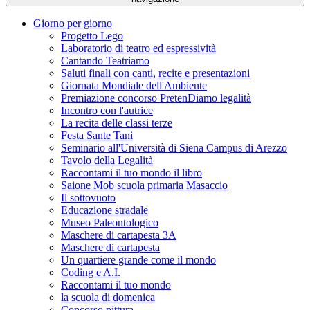
Giorno per giorno
Progetto Lego
Laboratorio di teatro ed espressività
Cantando Teatriamo
Saluti finali con canti, recite e presentazioni
Giornata Mondiale dell'Ambiente
Premiazione concorso PretenDiamo legalità
Incontro con l'autrice
La recita delle classi terze
Festa Sante Tani
Seminario all'Università di Siena Campus di Arezzo
Tavolo della Legalità
Raccontami il tuo mondo il libro
Saione Mob scuola primaria Masaccio
Il sottovuoto
Educazione stradale
Museo Paleontologico
Maschere di cartapesta 3A
Maschere di cartapesta
Un quartiere grande come il mondo
Coding e A.I.
Raccontami il tuo mondo
la scuola di domenica
Concorso pittura