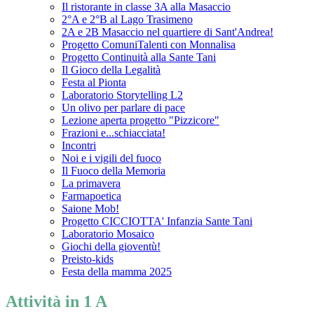
Il ristorante in classe 3A alla Masaccio
2°A e 2°B al Lago Trasimeno
2A e 2B Masaccio nel quartiere di Sant'Andrea!
Progetto ComuniTalenti con Monnalisa
Progetto Continuità alla Sante Tani
Il Gioco della Legalità
Festa al Pionta
Laboratorio Storytelling L2
Un olivo per parlare di pace
Lezione aperta progetto "Pizzicore"
Frazioni e...schiacciata!
Incontri
Noi e i vigili del fuoco
Il Fuoco della Memoria
La primavera
Farmapoetica
Saione Mob!
Progetto CICCIOTTA' Infanzia Sante Tani
Laboratorio Mosaico
Giochi della gioventù!
Preisto-kids
Festa della mamma 2025
Attività in 1 A