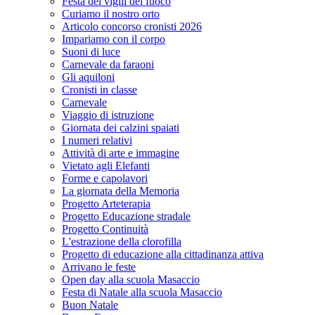
Festa dei vigili del fuoco
Curiamo il nostro orto
Articolo concorso cronisti 2026
Impariamo con il corpo
Suoni di luce
Carnevale da faraoni
Gli aquiloni
Cronisti in classe
Carnevale
Viaggio di istruzione
Giornata dei calzini spaiati
I numeri relativi
Attività di arte e immagine
Vietato agli Elefanti
Forme e capolavori
La giornata della Memoria
Progetto Arteterapia
Progetto Educazione stradale
Progetto Continuità
L'estrazione della clorofilla
Progetto di educazione alla cittadinanza attiva
Arrivano le feste
Open day alla scuola Masaccio
Festa di Natale alla scuola Masaccio
Buon Natale