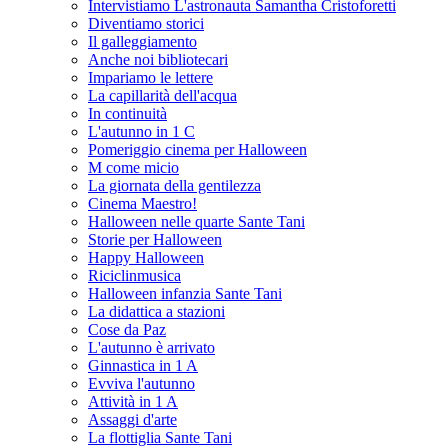
Intervistiamo L'astronauta Samantha Cristoforetti
Diventiamo storici
Il galleggiamento
Anche noi bibliotecari
Impariamo le lettere
La capillarità dell'acqua
In continuità
L'autunno in 1 C
Pomeriggio cinema per Halloween
M come micio
La giornata della gentilezza
Cinema Maestro!
Halloween nelle quarte Sante Tani
Storie per Halloween
Happy Halloween
Riciclinmusica
Halloween infanzia Sante Tani
La didattica a stazioni
Cose da Paz
L'autunno è arrivato
Ginnastica in 1 A
Evviva l'autunno
Attività in 1 A
Assaggi d'arte
La flottiglia Sante Tani