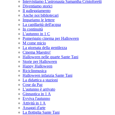
Intervistiamo L'astronauta Samantha Cristoforetti
Diventiamo storici
Il galleggiamento
Anche noi bibliotecari
Impariamo le lettere
La capillarità dell'acqua
In continuità
L'autunno in 1 C
Pomeriggio cinema per Halloween
M come micio
La giornata della gentilezza
Cinema Maestro!
Halloween nelle quarte Sante Tani
Storie per Halloween
Happy Halloween
Riciclinmusica
Halloween infanzia Sante Tani
La didattica a stazioni
Cose da Paz
L'autunno è arrivato
Ginnastica in 1 A
Evviva l'autunno
Attività in 1 A
Assaggi d'arte
La flottiglia Sante Tani