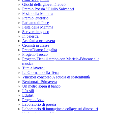
Giochi della gioventù 2026
Premio Poesia "Giulio Salvadori
Festa della Mamma
Premio letterario
Parliamo di Pace
Festa della Mamma
Scrivere in gioco
In palestra
Artefatti a primavera
Cronisti in classe
PretenDiamo Legalità
Progetto Trucco
Progetto Tieni il tempo con Mariele-Educare alla
musica
Tutti a lavoro!
La Giornata della Terra
Vincitori concorso A scuola di sostenibilità
Bentornata Primavera
Un metro sopra il banco
I fossili
Edulist
Progetto Asso
Laboratorio di poesia
Laboratorio di immagine e collage sui dinosauri