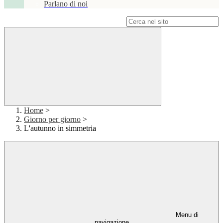
Parlano di noi
Campo di ricerca per le pagine del sito
Home
>
Giorno per giorno
>
L'autunno in simmetria
Menu di
navigazione