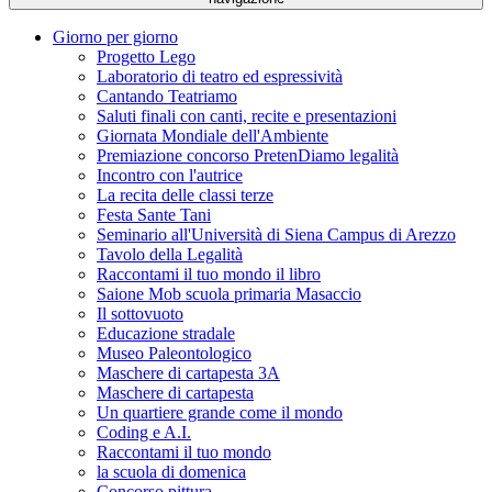
Giorno per giorno
Progetto Lego
Laboratorio di teatro ed espressività
Cantando Teatriamo
Saluti finali con canti, recite e presentazioni
Giornata Mondiale dell'Ambiente
Premiazione concorso PretenDiamo legalità
Incontro con l'autrice
La recita delle classi terze
Festa Sante Tani
Seminario all'Università di Siena Campus di Arezzo
Tavolo della Legalità
Raccontami il tuo mondo il libro
Saione Mob scuola primaria Masaccio
Il sottovuoto
Educazione stradale
Museo Paleontologico
Maschere di cartapesta 3A
Maschere di cartapesta
Un quartiere grande come il mondo
Coding e A.I.
Raccontami il tuo mondo
la scuola di domenica
Concorso pittura