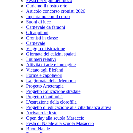
Festa dei vigili del fuoco
Curiamo il nostro orto
Articolo concorso cronisti 2026
Impariamo con il corpo
Suoni di luce
Carnevale da faraoni
Gli aquiloni
Cronisti in classe
Carnevale
Viaggio di istruzione
Giornata dei calzini spaiati
I numeri relativi
Attività di arte e immagine
Vietato agli Elefanti
Forme e capolavori
La giornata della Memoria
Progetto Arteterapia
Progetto Educazione stradale
Progetto Continuità
L'estrazione della clorofilla
Progetto di educazione alla cittadinanza attiva
Arrivano le feste
Open day alla scuola Masaccio
Festa di Natale alla scuola Masaccio
Buon Natale