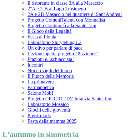
Il ristorante in classe 3A alla Masaccio
2°A e 2°B al Lago Trasimeno
2A e 2B Masaccio nel quartiere di Sant'Andrea!
Progetto ComuniTalenti con Monnalisa
Progetto Continuità alla Sante Tani
Il Gioco della Legalità
Festa al Pionta
Laboratorio Storytelling L2
Un olivo per parlare di pace
Lezione aperta progetto "Pizzicore"
Frazioni e...schiacciata!
Incontri
Noi e i vigili del fuoco
Il Fuoco della Memoria
La primavera
Farmapoetica
Saione Mob!
Progetto CICCIOTTA' Infanzia Sante Tani
Laboratorio Mosaico
Giochi della gioventù!
Preisto-kids
Festa della mamma 2025
L'autunno in simmetria