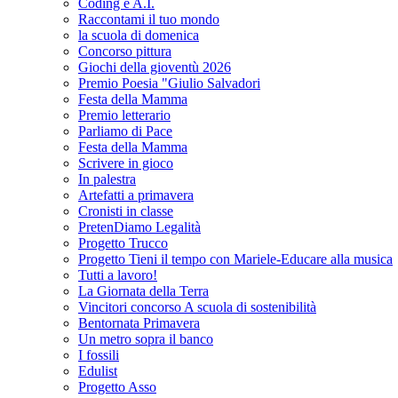
Coding e A.I.
Raccontami il tuo mondo
la scuola di domenica
Concorso pittura
Giochi della gioventù 2026
Premio Poesia "Giulio Salvadori
Festa della Mamma
Premio letterario
Parliamo di Pace
Festa della Mamma
Scrivere in gioco
In palestra
Artefatti a primavera
Cronisti in classe
PretenDiamo Legalità
Progetto Trucco
Progetto Tieni il tempo con Mariele-Educare alla musica
Tutti a lavoro!
La Giornata della Terra
Vincitori concorso A scuola di sostenibilità
Bentornata Primavera
Un metro sopra il banco
I fossili
Edulist
Progetto Asso