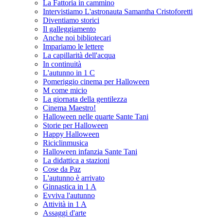
La Fattoria in cammino
Intervistiamo L'astronauta Samantha Cristoforetti
Diventiamo storici
Il galleggiamento
Anche noi bibliotecari
Impariamo le lettere
La capillarità dell'acqua
In continuità
L'autunno in 1 C
Pomeriggio cinema per Halloween
M come micio
La giornata della gentilezza
Cinema Maestro!
Halloween nelle quarte Sante Tani
Storie per Halloween
Happy Halloween
Riciclinmusica
Halloween infanzia Sante Tani
La didattica a stazioni
Cose da Paz
L'autunno è arrivato
Ginnastica in 1 A
Evviva l'autunno
Attività in 1 A
Assaggi d'arte