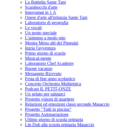
La flottiglia Sante Tani
Scarabocchi d'arte
Innovamat in 1 A
Opere d'arte all'infanzia Sante Tani
Laboratorio di geografia
Le vocali
Un posto speciale
L'autunno a modo mio
Mostra Meno alti dei Pinguini
Inizia l'avventura
Primo giorno di scuola
Musical-mente
Laboratorio Chef Academy
Buone vacanze
Messaggio Ricevuto
Festa di fine anno scolastico
Concerto Orchestra Multietnica
Podcast IL PETIT-ONZE
Un gelato per salutarci
Progetto visioni di quartiere
Relazioni ed emozioni classi seconde Masaccio
Progetto "Tutti in piscina"
Progetto Autonarrazione
Ultimo giorno di scuola primaria
Lip Dub alla scuola primaria Masaccio