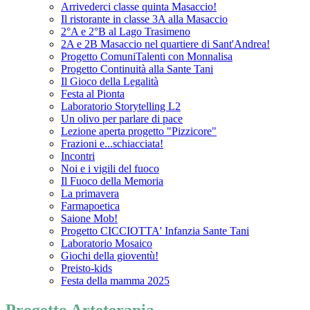
Arrivederci classe quinta Masaccio!
Il ristorante in classe 3A alla Masaccio
2°A e 2°B al Lago Trasimeno
2A e 2B Masaccio nel quartiere di Sant'Andrea!
Progetto ComuniTalenti con Monnalisa
Progetto Continuità alla Sante Tani
Il Gioco della Legalità
Festa al Pionta
Laboratorio Storytelling L2
Un olivo per parlare di pace
Lezione aperta progetto "Pizzicore"
Frazioni e...schiacciata!
Incontri
Noi e i vigili del fuoco
Il Fuoco della Memoria
La primavera
Farmapoetica
Saione Mob!
Progetto CICCIOTTA' Infanzia Sante Tani
Laboratorio Mosaico
Giochi della gioventù!
Preisto-kids
Festa della mamma 2025