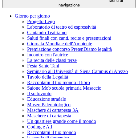
Menu di
navigazione
Giorno per giorno
Progetto Lego
Laboratorio di teatro ed espressività
Cantando Teatriamo
Saluti finali con canti, recite e presentazioni
Giornata Mondiale dell'Ambiente
Premiazione concorso PretenDiamo legalità
Incontro con l'autrice
La recita delle classi terze
Festa Sante Tani
Seminario all'Università di Siena Campus di Arezzo
Tavolo della Legalità
Raccontami il tuo mondo il libro
Saione Mob scuola primaria Masaccio
Il sottovuoto
Educazione stradale
Museo Paleontologico
Maschere di cartapesta 3A
Maschere di cartapesta
Un quartiere grande come il mondo
Coding e A.I.
Raccontami il tuo mondo
la scuola di domenica