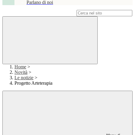
Parlano di noi
Campo di ricerca per le pagine del sito
Home
>
Novità
>
Le notizie
>
Progetto Arteterapia