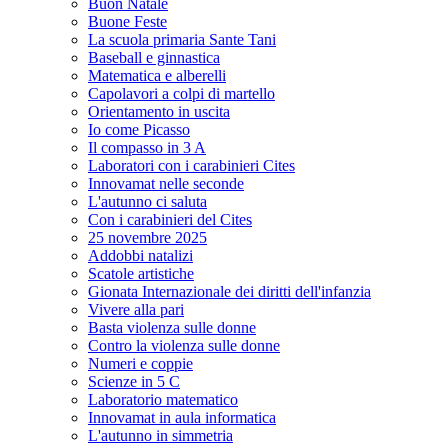
Buon Natale
Buone Feste
La scuola primaria Sante Tani
Baseball e ginnastica
Matematica e alberelli
Capolavori a colpi di martello
Orientamento in uscita
Io come Picasso
Il compasso in 3 A
Laboratori con i carabinieri Cites
Innovamat nelle seconde
L'autunno ci saluta
Con i carabinieri del Cites
25 novembre 2025
Addobbi natalizi
Scatole artistiche
Gionata Internazionale dei diritti dell'infanzia
Vivere alla pari
Basta violenza sulle donne
Contro la violenza sulle donne
Numeri e coppie
Scienze in 5 C
Laboratorio matematico
Innovamat in aula informatica
L'autunno in simmetria