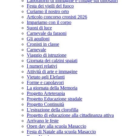
Laboratorio di immagine e collage sui dinosauri
Festa dei vigili del fuoco
Curiamo il nostro orto
Articolo concorso cronisti 2026
Impariamo con il corpo
Suoni di luce
Carnevale da faraoni
Gli aquiloni
Cronisti in classe
Carnevale
Viaggio di istruzione
Giornata dei calzini spaiati
I numeri relativi
Attività di arte e immagine
Vietato agli Elefanti
Forme e capolavori
La giornata della Memoria
Progetto Arteterapia
Progetto Educazione stradale
Progetto Continuità
L'estrazione della clorofilla
Progetto di educazione alla cittadinanza attiva
Arrivano le feste
Open day alla scuola Masaccio
Festa di Natale alla scuola Masaccio