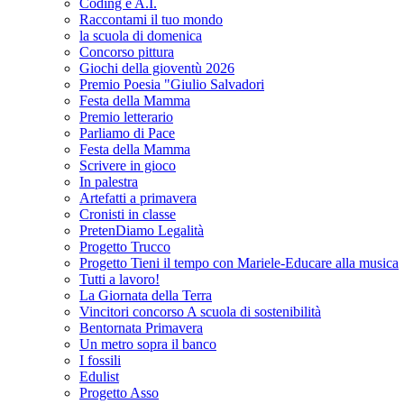
Coding e A.I.
Raccontami il tuo mondo
la scuola di domenica
Concorso pittura
Giochi della gioventù 2026
Premio Poesia "Giulio Salvadori
Festa della Mamma
Premio letterario
Parliamo di Pace
Festa della Mamma
Scrivere in gioco
In palestra
Artefatti a primavera
Cronisti in classe
PretenDiamo Legalità
Progetto Trucco
Progetto Tieni il tempo con Mariele-Educare alla musica
Tutti a lavoro!
La Giornata della Terra
Vincitori concorso A scuola di sostenibilità
Bentornata Primavera
Un metro sopra il banco
I fossili
Edulist
Progetto Asso