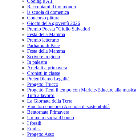
Coding e A.I.
Raccontami il tuo mondo
la scuola di domenica
Concorso pittura
Giochi della gioventù 2026
Premio Poesia "Giulio Salvadori
Festa della Mamma
Premio letterario
Parliamo di Pace
Festa della Mamma
Scrivere in gioco
In palestra
Artefatti a primavera
Cronisti in classe
PretenDiamo Legalità
Progetto Trucco
Progetto Tieni il tempo con Mariele-Educare alla musica
Tutti a lavoro!
La Giornata della Terra
Vincitori concorso A scuola di sostenibilità
Bentornata Primavera
Un metro sopra il banco
I fossili
Edulist
Progetto Asso