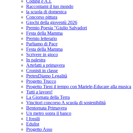
Coding e A.I.
Raccontami il tuo mondo
la scuola di domenica
Concorso pittura
Giochi della gioventù 2026
Premio Poesia "Giulio Salvadori
Festa della Mamma
Premio letterario
Parliamo di Pace
Festa della Mamma
Scrivere in gioco
In palestra
Artefatti a primavera
Cronisti in classe
PretenDiamo Legalità
Progetto Trucco
Progetto Tieni il tempo con Mariele-Educare alla musica
Tutti a lavoro!
La Giornata della Terra
Vincitori concorso A scuola di sostenibilità
Bentornata Primavera
Un metro sopra il banco
I fossili
Edulist
Progetto Asso