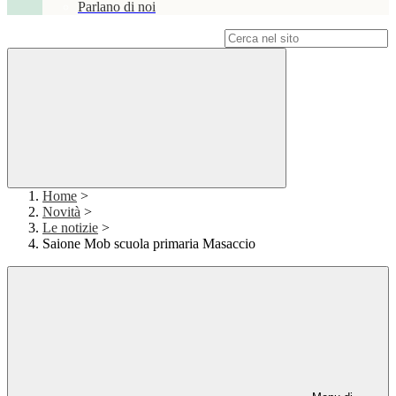
Parlano di noi
Campo di ricerca per le pagine del sito
Home
>
Novità
>
Le notizie
>
Saione Mob scuola primaria Masaccio