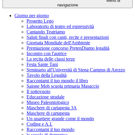
Menu di
navigazione
Giorno per giorno
Progetto Lego
Laboratorio di teatro ed espressività
Cantando Teatriamo
Saluti finali con canti, recite e presentazioni
Giornata Mondiale dell'Ambiente
Premiazione concorso PretenDiamo legalità
Incontro con l'autrice
La recita delle classi terze
Festa Sante Tani
Seminario all'Università di Siena Campus di Arezzo
Tavolo della Legalità
Raccontami il tuo mondo il libro
Saione Mob scuola primaria Masaccio
Il sottovuoto
Educazione stradale
Museo Paleontologico
Maschere di cartapesta 3A
Maschere di cartapesta
Un quartiere grande come il mondo
Coding e A.I.
Raccontami il tuo mondo
la scuola di domenica