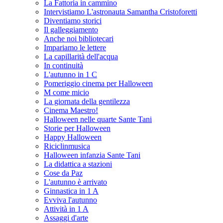
La Fattoria in cammino
Intervistiamo L'astronauta Samantha Cristoforetti
Diventiamo storici
Il galleggiamento
Anche noi bibliotecari
Impariamo le lettere
La capillarità dell'acqua
In continuità
L'autunno in 1 C
Pomeriggio cinema per Halloween
M come micio
La giornata della gentilezza
Cinema Maestro!
Halloween nelle quarte Sante Tani
Storie per Halloween
Happy Halloween
Riciclinmusica
Halloween infanzia Sante Tani
La didattica a stazioni
Cose da Paz
L'autunno è arrivato
Ginnastica in 1 A
Evviva l'autunno
Attività in 1 A
Assaggi d'arte