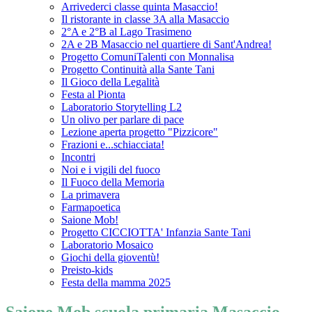
Arrivederci classe quinta Masaccio!
Il ristorante in classe 3A alla Masaccio
2°A e 2°B al Lago Trasimeno
2A e 2B Masaccio nel quartiere di Sant'Andrea!
Progetto ComuniTalenti con Monnalisa
Progetto Continuità alla Sante Tani
Il Gioco della Legalità
Festa al Pionta
Laboratorio Storytelling L2
Un olivo per parlare di pace
Lezione aperta progetto "Pizzicore"
Frazioni e...schiacciata!
Incontri
Noi e i vigili del fuoco
Il Fuoco della Memoria
La primavera
Farmapoetica
Saione Mob!
Progetto CICCIOTTA' Infanzia Sante Tani
Laboratorio Mosaico
Giochi della gioventù!
Preisto-kids
Festa della mamma 2025