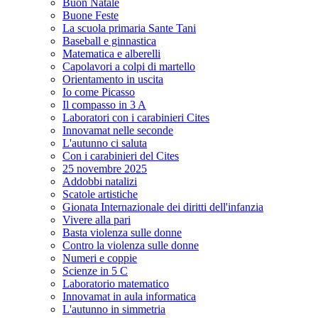
Buon Natale
Buone Feste
La scuola primaria Sante Tani
Baseball e ginnastica
Matematica e alberelli
Capolavori a colpi di martello
Orientamento in uscita
Io come Picasso
Il compasso in 3 A
Laboratori con i carabinieri Cites
Innovamat nelle seconde
L'autunno ci saluta
Con i carabinieri del Cites
25 novembre 2025
Addobbi natalizi
Scatole artistiche
Gionata Internazionale dei diritti dell'infanzia
Vivere alla pari
Basta violenza sulle donne
Contro la violenza sulle donne
Numeri e coppie
Scienze in 5 C
Laboratorio matematico
Innovamat in aula informatica
L'autunno in simmetria