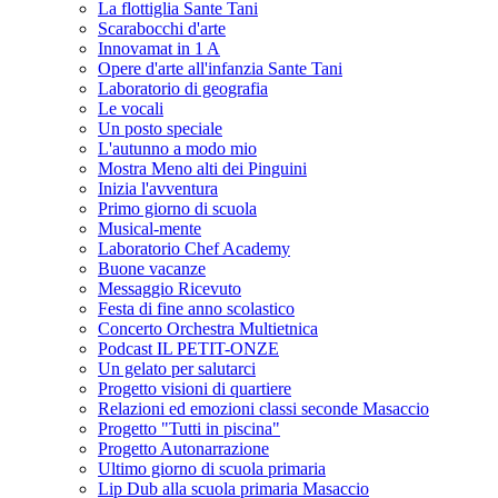
La flottiglia Sante Tani
Scarabocchi d'arte
Innovamat in 1 A
Opere d'arte all'infanzia Sante Tani
Laboratorio di geografia
Le vocali
Un posto speciale
L'autunno a modo mio
Mostra Meno alti dei Pinguini
Inizia l'avventura
Primo giorno di scuola
Musical-mente
Laboratorio Chef Academy
Buone vacanze
Messaggio Ricevuto
Festa di fine anno scolastico
Concerto Orchestra Multietnica
Podcast IL PETIT-ONZE
Un gelato per salutarci
Progetto visioni di quartiere
Relazioni ed emozioni classi seconde Masaccio
Progetto "Tutti in piscina"
Progetto Autonarrazione
Ultimo giorno di scuola primaria
Lip Dub alla scuola primaria Masaccio