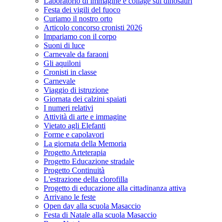
Laboratorio di immagine e collage sui dinosauri
Festa dei vigili del fuoco
Curiamo il nostro orto
Articolo concorso cronisti 2026
Impariamo con il corpo
Suoni di luce
Carnevale da faraoni
Gli aquiloni
Cronisti in classe
Carnevale
Viaggio di istruzione
Giornata dei calzini spaiati
I numeri relativi
Attività di arte e immagine
Vietato agli Elefanti
Forme e capolavori
La giornata della Memoria
Progetto Arteterapia
Progetto Educazione stradale
Progetto Continuità
L'estrazione della clorofilla
Progetto di educazione alla cittadinanza attiva
Arrivano le feste
Open day alla scuola Masaccio
Festa di Natale alla scuola Masaccio