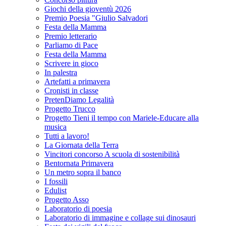
Giochi della gioventù 2026
Premio Poesia "Giulio Salvadori
Festa della Mamma
Premio letterario
Parliamo di Pace
Festa della Mamma
Scrivere in gioco
In palestra
Artefatti a primavera
Cronisti in classe
PretenDiamo Legalità
Progetto Trucco
Progetto Tieni il tempo con Mariele-Educare alla
musica
Tutti a lavoro!
La Giornata della Terra
Vincitori concorso A scuola di sostenibilità
Bentornata Primavera
Un metro sopra il banco
I fossili
Edulist
Progetto Asso
Laboratorio di poesia
Laboratorio di immagine e collage sui dinosauri