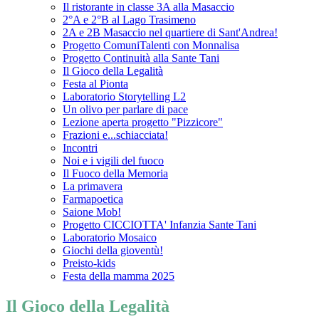
Il ristorante in classe 3A alla Masaccio
2°A e 2°B al Lago Trasimeno
2A e 2B Masaccio nel quartiere di Sant'Andrea!
Progetto ComuniTalenti con Monnalisa
Progetto Continuità alla Sante Tani
Il Gioco della Legalità
Festa al Pionta
Laboratorio Storytelling L2
Un olivo per parlare di pace
Lezione aperta progetto "Pizzicore"
Frazioni e...schiacciata!
Incontri
Noi e i vigili del fuoco
Il Fuoco della Memoria
La primavera
Farmapoetica
Saione Mob!
Progetto CICCIOTTA' Infanzia Sante Tani
Laboratorio Mosaico
Giochi della gioventù!
Preisto-kids
Festa della mamma 2025
Il Gioco della Legalità