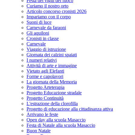
Festa dei vigili del fuoco
Curiamo il nostro orto
Articolo concorso cronisti 2026
Impariamo con il corpo
Suoni di luce
Carnevale da faraoni
Gli aquiloni
Cronisti in classe
Carnevale
Viaggio di istruzione
Giornata dei calzini spaiati
I numeri relativi
Attività di arte e immagine
Vietato agli Elefanti
Forme e capolavori
La giornata della Memoria
Progetto Arteterapia
Progetto Educazione stradale
Progetto Continuità
L'estrazione della clorofilla
Progetto di educazione alla cittadinanza attiva
Arrivano le feste
Open day alla scuola Masaccio
Festa di Natale alla scuola Masaccio
Buon Natale