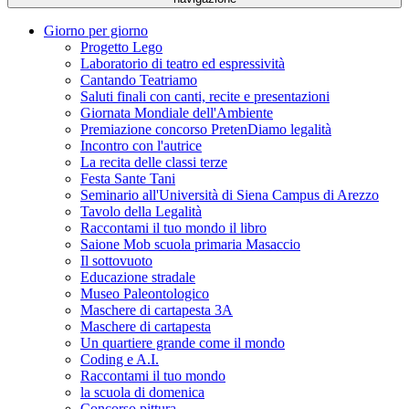
Giorno per giorno
Progetto Lego
Laboratorio di teatro ed espressività
Cantando Teatriamo
Saluti finali con canti, recite e presentazioni
Giornata Mondiale dell'Ambiente
Premiazione concorso PretenDiamo legalità
Incontro con l'autrice
La recita delle classi terze
Festa Sante Tani
Seminario all'Università di Siena Campus di Arezzo
Tavolo della Legalità
Raccontami il tuo mondo il libro
Saione Mob scuola primaria Masaccio
Il sottovuoto
Educazione stradale
Museo Paleontologico
Maschere di cartapesta 3A
Maschere di cartapesta
Un quartiere grande come il mondo
Coding e A.I.
Raccontami il tuo mondo
la scuola di domenica
Concorso pittura