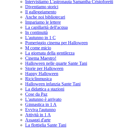
Intervistiamo L'astronauta Samantha Cristoforetti
Diventiamo storici
Il galleggiamento
Anche noi bibliotecari
Impariamo le lettere
La capillarità dell'acqua
In continuità
L'autunno in 1 C
Pomeriggio cinema per Halloween
M come micio
La giornata della gentilezza
Cinema Maestro!
Halloween nelle quarte Sante Tani
Storie per Halloween
Happy Halloween
Riciclinmusica
Halloween infanzia Sante Tani
La didattica a stazioni
Cose da Paz
L'autunno è arrivato
Ginnastica in 1 A
Evviva l'autunno
Attività in 1 A
Assaggi d'arte
La flottiglia Sante Tani