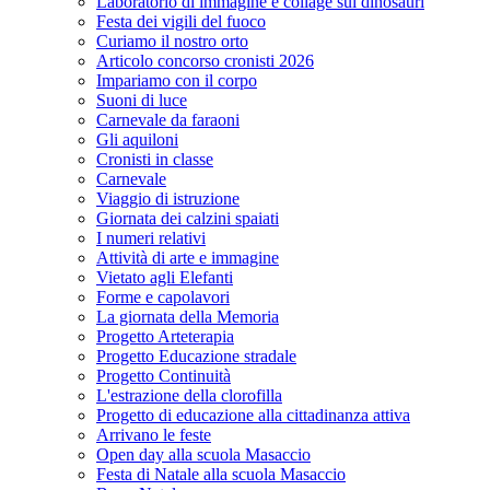
Laboratorio di immagine e collage sui dinosauri
Festa dei vigili del fuoco
Curiamo il nostro orto
Articolo concorso cronisti 2026
Impariamo con il corpo
Suoni di luce
Carnevale da faraoni
Gli aquiloni
Cronisti in classe
Carnevale
Viaggio di istruzione
Giornata dei calzini spaiati
I numeri relativi
Attività di arte e immagine
Vietato agli Elefanti
Forme e capolavori
La giornata della Memoria
Progetto Arteterapia
Progetto Educazione stradale
Progetto Continuità
L'estrazione della clorofilla
Progetto di educazione alla cittadinanza attiva
Arrivano le feste
Open day alla scuola Masaccio
Festa di Natale alla scuola Masaccio