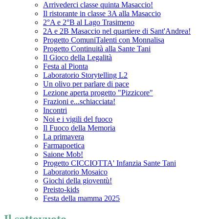
Arrivederci classe quinta Masaccio!
Il ristorante in classe 3A alla Masaccio
2°A e 2°B al Lago Trasimeno
2A e 2B Masaccio nel quartiere di Sant'Andrea!
Progetto ComuniTalenti con Monnalisa
Progetto Continuità alla Sante Tani
Il Gioco della Legalità
Festa al Pionta
Laboratorio Storytelling L2
Un olivo per parlare di pace
Lezione aperta progetto "Pizzicore"
Frazioni e...schiacciata!
Incontri
Noi e i vigili del fuoco
Il Fuoco della Memoria
La primavera
Farmapoetica
Saione Mob!
Progetto CICCIOTTA' Infanzia Sante Tani
Laboratorio Mosaico
Giochi della gioventù!
Preisto-kids
Festa della mamma 2025