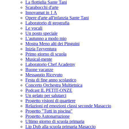
La flottiglia Sante Tani
Scarabocchi d'arte
Innovamat in 1 A
Opere d'arte all'infanzia Sante Tani
Laboratorio di geografia
Le vocali
Un posto speciale
L'autunno a modo mio
Mostra Meno alti dei Pinguini
Inizia l'avventura
Primo giorno di scuola
Musical-mente
Laboratorio Chef Academy
Buone vacanze
Messaggio Ricevuto
Festa di fine anno scolastico
Concerto Orchestra Multietnica
Podcast IL PETIT-ONZE
Un gelato per salutarci
Progetto visioni di quartiere
Relazioni ed emozioni classi seconde Masaccio
Progetto "Tutti in piscina"
Progetto Autonarrazione
Ultimo giorno di scuola primaria
Lip Dub alla scuola primaria Masaccio