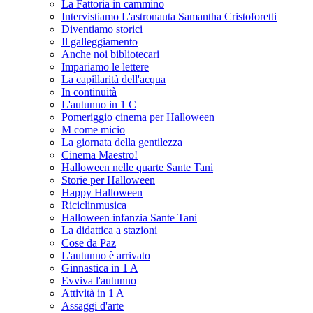
La Fattoria in cammino
Intervistiamo L'astronauta Samantha Cristoforetti
Diventiamo storici
Il galleggiamento
Anche noi bibliotecari
Impariamo le lettere
La capillarità dell'acqua
In continuità
L'autunno in 1 C
Pomeriggio cinema per Halloween
M come micio
La giornata della gentilezza
Cinema Maestro!
Halloween nelle quarte Sante Tani
Storie per Halloween
Happy Halloween
Riciclinmusica
Halloween infanzia Sante Tani
La didattica a stazioni
Cose da Paz
L'autunno è arrivato
Ginnastica in 1 A
Evviva l'autunno
Attività in 1 A
Assaggi d'arte