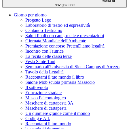
Menu di
navigazione
Giorno per giorno
Progetto Lego
Laboratorio di teatro ed espressività
Cantando Teatriamo
Saluti finali con canti, recite e presentazioni
Giornata Mondiale dell'Ambiente
Premiazione concorso PretenDiamo legalità
Incontro con l'autrice
La recita delle classi terze
Festa Sante Tani
Seminario all'Università di Siena Campus di Arezzo
Tavolo della Legalità
Raccontami il tuo mondo il libro
Saione Mob scuola primaria Masaccio
Il sottovuoto
Educazione stradale
Museo Paleontologico
Maschere di cartapesta 3A
Maschere di cartapesta
Un quartiere grande come il mondo
Coding e A.I.
Raccontami il tuo mondo
la scuola di domenica