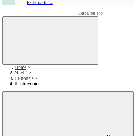
Parlano di noi
Campo di ricerca per le pagine del sito
Home
>
Novità
>
Le notizie
>
Il sottovuoto