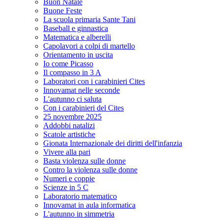
Buon Natale
Buone Feste
La scuola primaria Sante Tani
Baseball e ginnastica
Matematica e alberelli
Capolavori a colpi di martello
Orientamento in uscita
Io come Picasso
Il compasso in 3 A
Laboratori con i carabinieri Cites
Innovamat nelle seconde
L'autunno ci saluta
Con i carabinieri del Cites
25 novembre 2025
Addobbi natalizi
Scatole artistiche
Gionata Internazionale dei diritti dell'infanzia
Vivere alla pari
Basta violenza sulle donne
Contro la violenza sulle donne
Numeri e coppie
Scienze in 5 C
Laboratorio matematico
Innovamat in aula informatica
L'autunno in simmetria