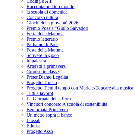
Coding e A.I.
Raccontami il tuo mondo
la scuola di domenica
Concorso pittura
Giochi della gioventù 2026
Premio Poesia "Giulio Salvadori
Festa della Mamma
Premio letterario
Parliamo di Pace
Festa della Mamma
Scrivere in gioco
In palestra
Artefatti a primavera
Cronisti in classe
PretenDiamo Legalità
Progetto Trucco
Progetto Tieni il tempo con Mariele-Educare alla musica
Tutti a lavoro!
La Giornata della Terra
Vincitori concorso A scuola di sostenibilità
Bentornata Primavera
Un metro sopra il banco
I fossili
Edulist
Progetto Asso