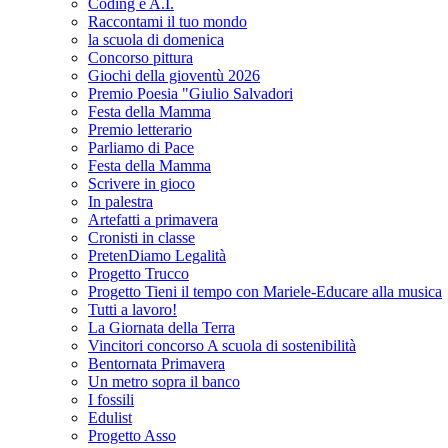
Coding e A.I.
Raccontami il tuo mondo
la scuola di domenica
Concorso pittura
Giochi della gioventù 2026
Premio Poesia "Giulio Salvadori
Festa della Mamma
Premio letterario
Parliamo di Pace
Festa della Mamma
Scrivere in gioco
In palestra
Artefatti a primavera
Cronisti in classe
PretenDiamo Legalità
Progetto Trucco
Progetto Tieni il tempo con Mariele-Educare alla musica
Tutti a lavoro!
La Giornata della Terra
Vincitori concorso A scuola di sostenibilità
Bentornata Primavera
Un metro sopra il banco
I fossili
Edulist
Progetto Asso