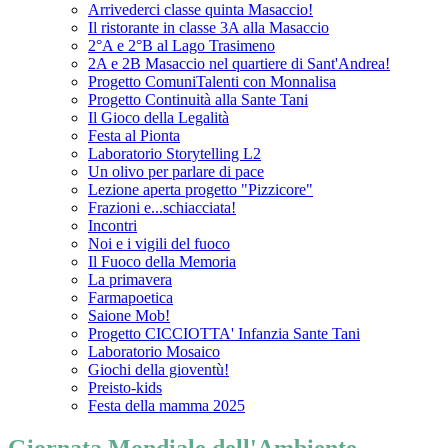
Arrivederci classe quinta Masaccio!
Il ristorante in classe 3A alla Masaccio
2°A e 2°B al Lago Trasimeno
2A e 2B Masaccio nel quartiere di Sant'Andrea!
Progetto ComuniTalenti con Monnalisa
Progetto Continuità alla Sante Tani
Il Gioco della Legalità
Festa al Pionta
Laboratorio Storytelling L2
Un olivo per parlare di pace
Lezione aperta progetto "Pizzicore"
Frazioni e...schiacciata!
Incontri
Noi e i vigili del fuoco
Il Fuoco della Memoria
La primavera
Farmapoetica
Saione Mob!
Progetto CICCIOTTA' Infanzia Sante Tani
Laboratorio Mosaico
Giochi della gioventù!
Preisto-kids
Festa della mamma 2025