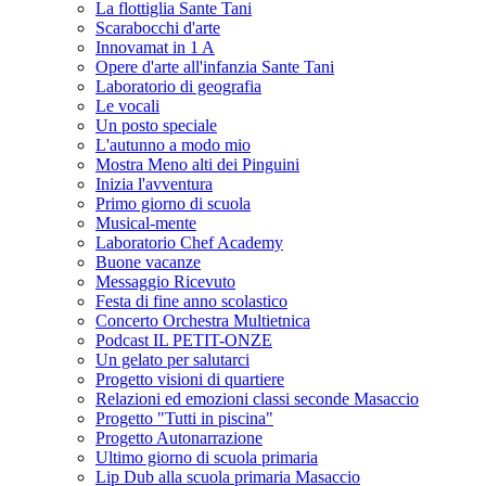
La flottiglia Sante Tani
Scarabocchi d'arte
Innovamat in 1 A
Opere d'arte all'infanzia Sante Tani
Laboratorio di geografia
Le vocali
Un posto speciale
L'autunno a modo mio
Mostra Meno alti dei Pinguini
Inizia l'avventura
Primo giorno di scuola
Musical-mente
Laboratorio Chef Academy
Buone vacanze
Messaggio Ricevuto
Festa di fine anno scolastico
Concerto Orchestra Multietnica
Podcast IL PETIT-ONZE
Un gelato per salutarci
Progetto visioni di quartiere
Relazioni ed emozioni classi seconde Masaccio
Progetto "Tutti in piscina"
Progetto Autonarrazione
Ultimo giorno di scuola primaria
Lip Dub alla scuola primaria Masaccio