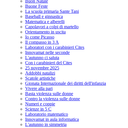
Buon Natale
Buone Feste
La scuola primaria Sante Tani
Baseball e ginnastica
Matematica e alberelli
Capolavori a colpi di martello
Orientamento in uscita
Io come Picasso
Il compasso in 3 A
Laboratori con i carabinieri Cites
Innovamat nelle seconde
L'autunno ci saluta
Con i carabinieri del Cites
25 novembre 2025
Addobbi natalizi
Scatole artistiche
Gionata Internazionale dei diritti dell'infanzia
Vivere alla pari
Basta violenza sulle donne
Contro la violenza sulle donne
Numeri e coppie
Scienze in 5 C
Laboratorio matematico
Innovamat in aula informatica
L'autunno in simmetria