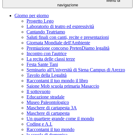
Menu di
navigazione
Giorno per giorno
Progetto Lego
Laboratorio di teatro ed espressività
Cantando Teatriamo
Saluti finali con canti, recite e presentazioni
Giornata Mondiale dell'Ambiente
Premiazione concorso PretenDiamo legalità
Incontro con l'autrice
La recita delle classi terze
Festa Sante Tani
Seminario all'Università di Siena Campus di Arezzo
Tavolo della Legalità
Raccontami il tuo mondo il libro
Saione Mob scuola primaria Masaccio
Il sottovuoto
Educazione stradale
Museo Paleontologico
Maschere di cartapesta 3A
Maschere di cartapesta
Un quartiere grande come il mondo
Coding e A.I.
Raccontami il tuo mondo
la scuola di domenica