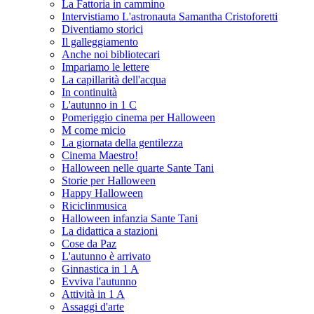
La Fattoria in cammino
Intervistiamo L'astronauta Samantha Cristoforetti
Diventiamo storici
Il galleggiamento
Anche noi bibliotecari
Impariamo le lettere
La capillarità dell'acqua
In continuità
L'autunno in 1 C
Pomeriggio cinema per Halloween
M come micio
La giornata della gentilezza
Cinema Maestro!
Halloween nelle quarte Sante Tani
Storie per Halloween
Happy Halloween
Riciclinmusica
Halloween infanzia Sante Tani
La didattica a stazioni
Cose da Paz
L'autunno è arrivato
Ginnastica in 1 A
Evviva l'autunno
Attività in 1 A
Assaggi d'arte