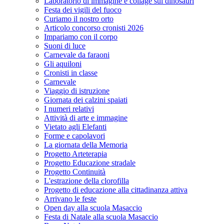
Laboratorio di immagine e collage sui dinosauri
Festa dei vigili del fuoco
Curiamo il nostro orto
Articolo concorso cronisti 2026
Impariamo con il corpo
Suoni di luce
Carnevale da faraoni
Gli aquiloni
Cronisti in classe
Carnevale
Viaggio di istruzione
Giornata dei calzini spaiati
I numeri relativi
Attività di arte e immagine
Vietato agli Elefanti
Forme e capolavori
La giornata della Memoria
Progetto Arteterapia
Progetto Educazione stradale
Progetto Continuità
L'estrazione della clorofilla
Progetto di educazione alla cittadinanza attiva
Arrivano le feste
Open day alla scuola Masaccio
Festa di Natale alla scuola Masaccio