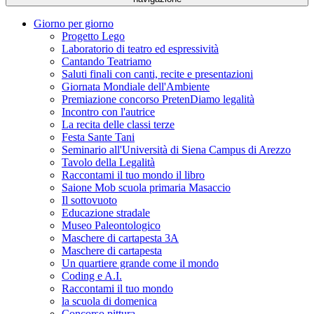
Giorno per giorno
Progetto Lego
Laboratorio di teatro ed espressività
Cantando Teatriamo
Saluti finali con canti, recite e presentazioni
Giornata Mondiale dell'Ambiente
Premiazione concorso PretenDiamo legalità
Incontro con l'autrice
La recita delle classi terze
Festa Sante Tani
Seminario all'Università di Siena Campus di Arezzo
Tavolo della Legalità
Raccontami il tuo mondo il libro
Saione Mob scuola primaria Masaccio
Il sottovuoto
Educazione stradale
Museo Paleontologico
Maschere di cartapesta 3A
Maschere di cartapesta
Un quartiere grande come il mondo
Coding e A.I.
Raccontami il tuo mondo
la scuola di domenica
Concorso pittura