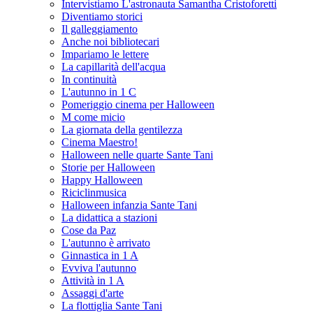
Intervistiamo L'astronauta Samantha Cristoforetti
Diventiamo storici
Il galleggiamento
Anche noi bibliotecari
Impariamo le lettere
La capillarità dell'acqua
In continuità
L'autunno in 1 C
Pomeriggio cinema per Halloween
M come micio
La giornata della gentilezza
Cinema Maestro!
Halloween nelle quarte Sante Tani
Storie per Halloween
Happy Halloween
Riciclinmusica
Halloween infanzia Sante Tani
La didattica a stazioni
Cose da Paz
L'autunno è arrivato
Ginnastica in 1 A
Evviva l'autunno
Attività in 1 A
Assaggi d'arte
La flottiglia Sante Tani