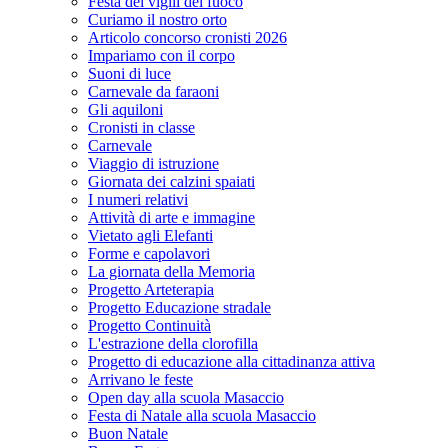
Festa dei vigili del fuoco
Curiamo il nostro orto
Articolo concorso cronisti 2026
Impariamo con il corpo
Suoni di luce
Carnevale da faraoni
Gli aquiloni
Cronisti in classe
Carnevale
Viaggio di istruzione
Giornata dei calzini spaiati
I numeri relativi
Attività di arte e immagine
Vietato agli Elefanti
Forme e capolavori
La giornata della Memoria
Progetto Arteterapia
Progetto Educazione stradale
Progetto Continuità
L'estrazione della clorofilla
Progetto di educazione alla cittadinanza attiva
Arrivano le feste
Open day alla scuola Masaccio
Festa di Natale alla scuola Masaccio
Buon Natale