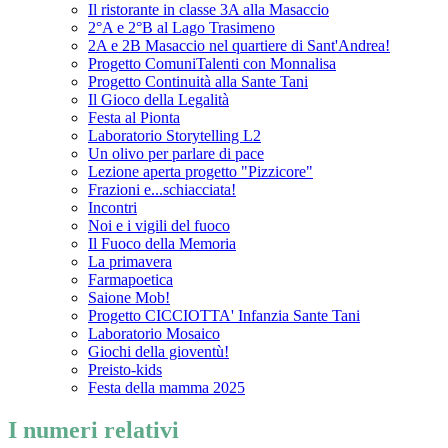
Il ristorante in classe 3A alla Masaccio
2°A e 2°B al Lago Trasimeno
2A e 2B Masaccio nel quartiere di Sant'Andrea!
Progetto ComuniTalenti con Monnalisa
Progetto Continuità alla Sante Tani
Il Gioco della Legalità
Festa al Pionta
Laboratorio Storytelling L2
Un olivo per parlare di pace
Lezione aperta progetto "Pizzicore"
Frazioni e...schiacciata!
Incontri
Noi e i vigili del fuoco
Il Fuoco della Memoria
La primavera
Farmapoetica
Saione Mob!
Progetto CICCIOTTA' Infanzia Sante Tani
Laboratorio Mosaico
Giochi della gioventù!
Preisto-kids
Festa della mamma 2025
I numeri relativi