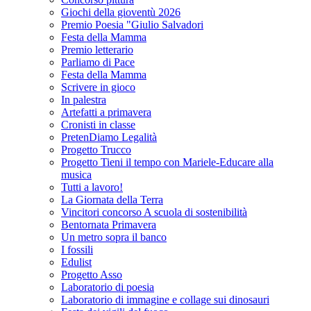
Giochi della gioventù 2026
Premio Poesia "Giulio Salvadori
Festa della Mamma
Premio letterario
Parliamo di Pace
Festa della Mamma
Scrivere in gioco
In palestra
Artefatti a primavera
Cronisti in classe
PretenDiamo Legalità
Progetto Trucco
Progetto Tieni il tempo con Mariele-Educare alla
musica
Tutti a lavoro!
La Giornata della Terra
Vincitori concorso A scuola di sostenibilità
Bentornata Primavera
Un metro sopra il banco
I fossili
Edulist
Progetto Asso
Laboratorio di poesia
Laboratorio di immagine e collage sui dinosauri