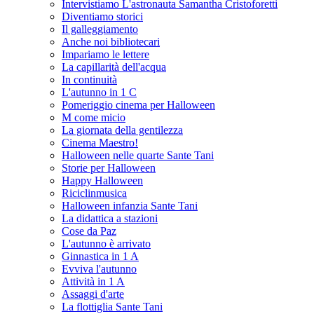
Intervistiamo L'astronauta Samantha Cristoforetti
Diventiamo storici
Il galleggiamento
Anche noi bibliotecari
Impariamo le lettere
La capillarità dell'acqua
In continuità
L'autunno in 1 C
Pomeriggio cinema per Halloween
M come micio
La giornata della gentilezza
Cinema Maestro!
Halloween nelle quarte Sante Tani
Storie per Halloween
Happy Halloween
Riciclinmusica
Halloween infanzia Sante Tani
La didattica a stazioni
Cose da Paz
L'autunno è arrivato
Ginnastica in 1 A
Evviva l'autunno
Attività in 1 A
Assaggi d'arte
La flottiglia Sante Tani