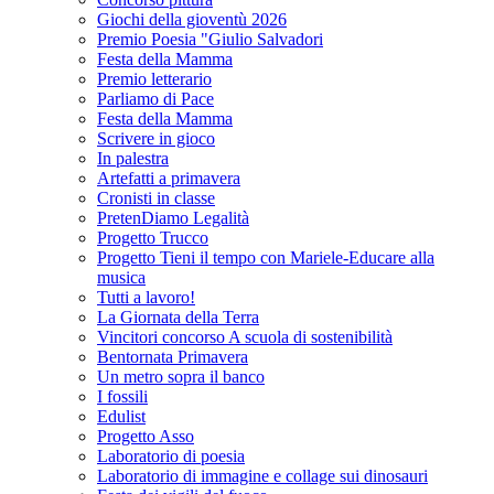
Giochi della gioventù 2026
Premio Poesia "Giulio Salvadori
Festa della Mamma
Premio letterario
Parliamo di Pace
Festa della Mamma
Scrivere in gioco
In palestra
Artefatti a primavera
Cronisti in classe
PretenDiamo Legalità
Progetto Trucco
Progetto Tieni il tempo con Mariele-Educare alla
musica
Tutti a lavoro!
La Giornata della Terra
Vincitori concorso A scuola di sostenibilità
Bentornata Primavera
Un metro sopra il banco
I fossili
Edulist
Progetto Asso
Laboratorio di poesia
Laboratorio di immagine e collage sui dinosauri