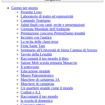
Giorno per giorno
Progetto Lego
Laboratorio di teatro ed espressività
Cantando Teatriamo
Saluti finali con canti, recite e presentazioni
Giornata Mondiale dell'Ambiente
Premiazione concorso PretenDiamo legalità
Incontro con l'autrice
La recita delle classi terze
Festa Sante Tani
Seminario all'Università di Siena Campus di Arezzo
Tavolo della Legalità
Raccontami il tuo mondo il libro
Saione Mob scuola primaria Masaccio
Il sottovuoto
Educazione stradale
Museo Paleontologico
Maschere di cartapesta 3A
Maschere di cartapesta
Un quartiere grande come il mondo
Coding e A.I.
Raccontami il tuo mondo
la scuola di domenica
Concorso pittura