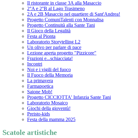
Il ristorante in classe 3A alla Masaccio
2°A e 2°B al Lago Trasimeno
2A e 2B Masaccio nel quartiere di Sant'Andrea!
Progetto ComuniTalenti con Monnalisa
Progetto Continuità alla Sante Tani
Il Gioco della Legalità
Festa al Pionta
Laboratorio Storytelling L2
Un olivo per parlare di pace
Lezione aperta progetto "Pizzicore"
Frazioni e...schiacciata!
Incontri
Noi e i vigili del fuoco
Il Fuoco della Memoria
La primavera
Farmapoetica
Saione Mob!
Progetto CICCIOTTA' Infanzia Sante Tani
Laboratorio Mosaico
Giochi della gioventù!
Preisto-kids
Festa della mamma 2025
Scatole artistiche