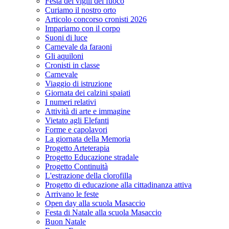
Festa dei vigili del fuoco
Curiamo il nostro orto
Articolo concorso cronisti 2026
Impariamo con il corpo
Suoni di luce
Carnevale da faraoni
Gli aquiloni
Cronisti in classe
Carnevale
Viaggio di istruzione
Giornata dei calzini spaiati
I numeri relativi
Attività di arte e immagine
Vietato agli Elefanti
Forme e capolavori
La giornata della Memoria
Progetto Arteterapia
Progetto Educazione stradale
Progetto Continuità
L'estrazione della clorofilla
Progetto di educazione alla cittadinanza attiva
Arrivano le feste
Open day alla scuola Masaccio
Festa di Natale alla scuola Masaccio
Buon Natale