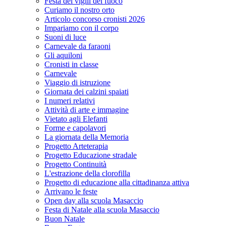
Festa dei vigili del fuoco
Curiamo il nostro orto
Articolo concorso cronisti 2026
Impariamo con il corpo
Suoni di luce
Carnevale da faraoni
Gli aquiloni
Cronisti in classe
Carnevale
Viaggio di istruzione
Giornata dei calzini spaiati
I numeri relativi
Attività di arte e immagine
Vietato agli Elefanti
Forme e capolavori
La giornata della Memoria
Progetto Arteterapia
Progetto Educazione stradale
Progetto Continuità
L'estrazione della clorofilla
Progetto di educazione alla cittadinanza attiva
Arrivano le feste
Open day alla scuola Masaccio
Festa di Natale alla scuola Masaccio
Buon Natale