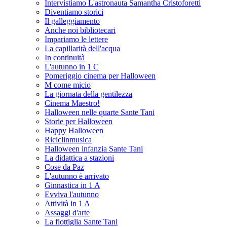
Intervistiamo L'astronauta Samantha Cristoforetti
Diventiamo storici
Il galleggiamento
Anche noi bibliotecari
Impariamo le lettere
La capillarità dell'acqua
In continuità
L'autunno in 1 C
Pomeriggio cinema per Halloween
M come micio
La giornata della gentilezza
Cinema Maestro!
Halloween nelle quarte Sante Tani
Storie per Halloween
Happy Halloween
Riciclinmusica
Halloween infanzia Sante Tani
La didattica a stazioni
Cose da Paz
L'autunno è arrivato
Ginnastica in 1 A
Evviva l'autunno
Attività in 1 A
Assaggi d'arte
La flottiglia Sante Tani