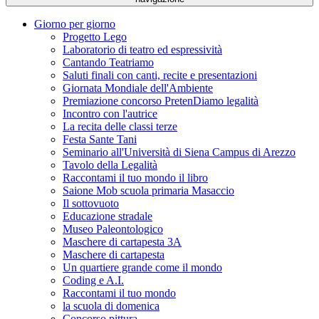
Giorno per giorno
Progetto Lego
Laboratorio di teatro ed espressività
Cantando Teatriamo
Saluti finali con canti, recite e presentazioni
Giornata Mondiale dell'Ambiente
Premiazione concorso PretenDiamo legalità
Incontro con l'autrice
La recita delle classi terze
Festa Sante Tani
Seminario all'Università di Siena Campus di Arezzo
Tavolo della Legalità
Raccontami il tuo mondo il libro
Saione Mob scuola primaria Masaccio
Il sottovuoto
Educazione stradale
Museo Paleontologico
Maschere di cartapesta 3A
Maschere di cartapesta
Un quartiere grande come il mondo
Coding e A.I.
Raccontami il tuo mondo
la scuola di domenica
Concorso pittura