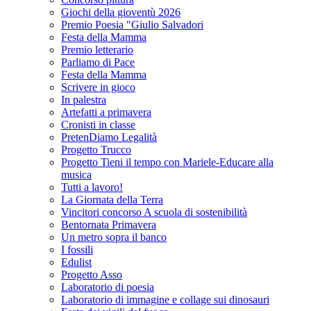
Giochi della gioventù 2026
Premio Poesia "Giulio Salvadori
Festa della Mamma
Premio letterario
Parliamo di Pace
Festa della Mamma
Scrivere in gioco
In palestra
Artefatti a primavera
Cronisti in classe
PretenDiamo Legalità
Progetto Trucco
Progetto Tieni il tempo con Mariele-Educare alla
musica
Tutti a lavoro!
La Giornata della Terra
Vincitori concorso A scuola di sostenibilità
Bentornata Primavera
Un metro sopra il banco
I fossili
Edulist
Progetto Asso
Laboratorio di poesia
Laboratorio di immagine e collage sui dinosauri