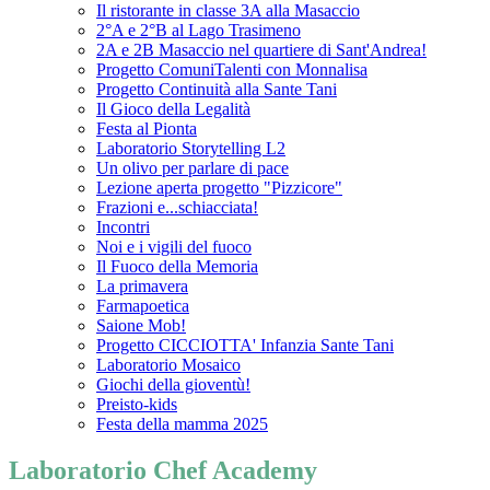
Il ristorante in classe 3A alla Masaccio
2°A e 2°B al Lago Trasimeno
2A e 2B Masaccio nel quartiere di Sant'Andrea!
Progetto ComuniTalenti con Monnalisa
Progetto Continuità alla Sante Tani
Il Gioco della Legalità
Festa al Pionta
Laboratorio Storytelling L2
Un olivo per parlare di pace
Lezione aperta progetto "Pizzicore"
Frazioni e...schiacciata!
Incontri
Noi e i vigili del fuoco
Il Fuoco della Memoria
La primavera
Farmapoetica
Saione Mob!
Progetto CICCIOTTA' Infanzia Sante Tani
Laboratorio Mosaico
Giochi della gioventù!
Preisto-kids
Festa della mamma 2025
Laboratorio Chef Academy