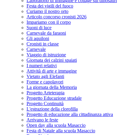
Laboratorio di immagine e collage sui dinosauri
Festa dei vigili del fuoco
Curiamo il nostro orto
Articolo concorso cronisti 2026
Impariamo con il corpo
Suoni di luce
Carnevale da faraoni
Gli aquiloni
Cronisti in classe
Carnevale
Viaggio di istruzione
Giornata dei calzini spaiati
I numeri relativi
Attività di arte e immagine
Vietato agli Elefanti
Forme e capolavori
La giornata della Memoria
Progetto Arteterapia
Progetto Educazione stradale
Progetto Continuità
L'estrazione della clorofilla
Progetto di educazione alla cittadinanza attiva
Arrivano le feste
Open day alla scuola Masaccio
Festa di Natale alla scuola Masaccio