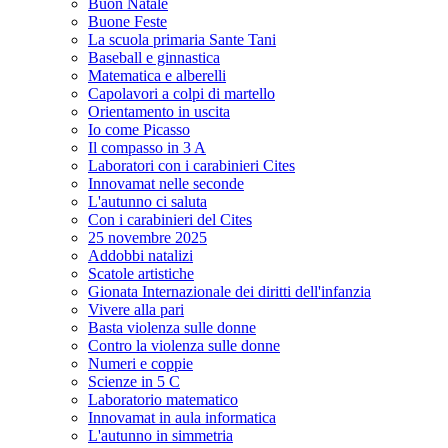
Buon Natale
Buone Feste
La scuola primaria Sante Tani
Baseball e ginnastica
Matematica e alberelli
Capolavori a colpi di martello
Orientamento in uscita
Io come Picasso
Il compasso in 3 A
Laboratori con i carabinieri Cites
Innovamat nelle seconde
L'autunno ci saluta
Con i carabinieri del Cites
25 novembre 2025
Addobbi natalizi
Scatole artistiche
Gionata Internazionale dei diritti dell'infanzia
Vivere alla pari
Basta violenza sulle donne
Contro la violenza sulle donne
Numeri e coppie
Scienze in 5 C
Laboratorio matematico
Innovamat in aula informatica
L'autunno in simmetria