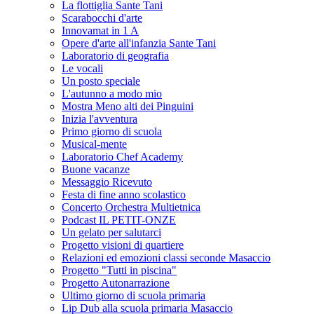
La flottiglia Sante Tani
Scarabocchi d'arte
Innovamat in 1 A
Opere d'arte all'infanzia Sante Tani
Laboratorio di geografia
Le vocali
Un posto speciale
L'autunno a modo mio
Mostra Meno alti dei Pinguini
Inizia l'avventura
Primo giorno di scuola
Musical-mente
Laboratorio Chef Academy
Buone vacanze
Messaggio Ricevuto
Festa di fine anno scolastico
Concerto Orchestra Multietnica
Podcast IL PETIT-ONZE
Un gelato per salutarci
Progetto visioni di quartiere
Relazioni ed emozioni classi seconde Masaccio
Progetto "Tutti in piscina"
Progetto Autonarrazione
Ultimo giorno di scuola primaria
Lip Dub alla scuola primaria Masaccio