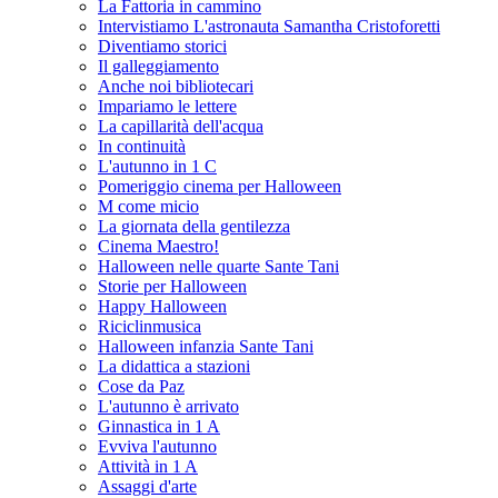
La Fattoria in cammino
Intervistiamo L'astronauta Samantha Cristoforetti
Diventiamo storici
Il galleggiamento
Anche noi bibliotecari
Impariamo le lettere
La capillarità dell'acqua
In continuità
L'autunno in 1 C
Pomeriggio cinema per Halloween
M come micio
La giornata della gentilezza
Cinema Maestro!
Halloween nelle quarte Sante Tani
Storie per Halloween
Happy Halloween
Riciclinmusica
Halloween infanzia Sante Tani
La didattica a stazioni
Cose da Paz
L'autunno è arrivato
Ginnastica in 1 A
Evviva l'autunno
Attività in 1 A
Assaggi d'arte