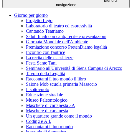
Menu di
navigazione
Giorno per giorno
Progetto Lego
Laboratorio di teatro ed espressività
Cantando Teatriamo
Saluti finali con canti, recite e presentazioni
Giornata Mondiale dell'Ambiente
Premiazione concorso PretenDiamo legalità
Incontro con l'autrice
La recita delle classi terze
Festa Sante Tani
Seminario all'Università di Siena Campus di Arezzo
Tavolo della Legalità
Raccontami il tuo mondo il libro
Saione Mob scuola primaria Masaccio
Il sottovuoto
Educazione stradale
Museo Paleontologico
Maschere di cartapesta 3A
Maschere di cartapesta
Un quartiere grande come il mondo
Coding e A.I.
Raccontami il tuo mondo
la scuola di domenica