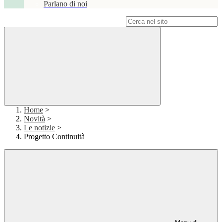
Parlano di noi
Campo di ricerca per le pagine del sito
Home
>
Novità
>
Le notizie
>
Progetto Continuità