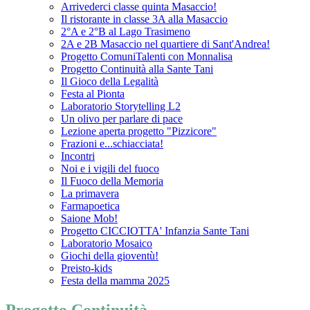
Arrivederci classe quinta Masaccio!
Il ristorante in classe 3A alla Masaccio
2°A e 2°B al Lago Trasimeno
2A e 2B Masaccio nel quartiere di Sant'Andrea!
Progetto ComuniTalenti con Monnalisa
Progetto Continuità alla Sante Tani
Il Gioco della Legalità
Festa al Pionta
Laboratorio Storytelling L2
Un olivo per parlare di pace
Lezione aperta progetto "Pizzicore"
Frazioni e...schiacciata!
Incontri
Noi e i vigili del fuoco
Il Fuoco della Memoria
La primavera
Farmapoetica
Saione Mob!
Progetto CICCIOTTA' Infanzia Sante Tani
Laboratorio Mosaico
Giochi della gioventù!
Preisto-kids
Festa della mamma 2025