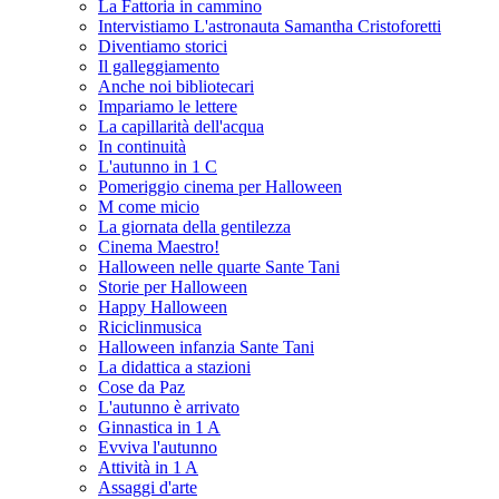
La Fattoria in cammino
Intervistiamo L'astronauta Samantha Cristoforetti
Diventiamo storici
Il galleggiamento
Anche noi bibliotecari
Impariamo le lettere
La capillarità dell'acqua
In continuità
L'autunno in 1 C
Pomeriggio cinema per Halloween
M come micio
La giornata della gentilezza
Cinema Maestro!
Halloween nelle quarte Sante Tani
Storie per Halloween
Happy Halloween
Riciclinmusica
Halloween infanzia Sante Tani
La didattica a stazioni
Cose da Paz
L'autunno è arrivato
Ginnastica in 1 A
Evviva l'autunno
Attività in 1 A
Assaggi d'arte