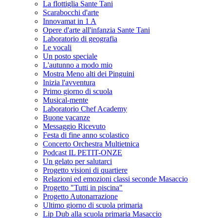
La flottiglia Sante Tani
Scarabocchi d'arte
Innovamat in 1 A
Opere d'arte all'infanzia Sante Tani
Laboratorio di geografia
Le vocali
Un posto speciale
L'autunno a modo mio
Mostra Meno alti dei Pinguini
Inizia l'avventura
Primo giorno di scuola
Musical-mente
Laboratorio Chef Academy
Buone vacanze
Messaggio Ricevuto
Festa di fine anno scolastico
Concerto Orchestra Multietnica
Podcast IL PETIT-ONZE
Un gelato per salutarci
Progetto visioni di quartiere
Relazioni ed emozioni classi seconde Masaccio
Progetto "Tutti in piscina"
Progetto Autonarrazione
Ultimo giorno di scuola primaria
Lip Dub alla scuola primaria Masaccio