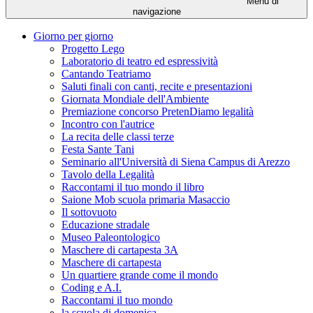
Menu di
navigazione
Giorno per giorno
Progetto Lego
Laboratorio di teatro ed espressività
Cantando Teatriamo
Saluti finali con canti, recite e presentazioni
Giornata Mondiale dell'Ambiente
Premiazione concorso PretenDiamo legalità
Incontro con l'autrice
La recita delle classi terze
Festa Sante Tani
Seminario all'Università di Siena Campus di Arezzo
Tavolo della Legalità
Raccontami il tuo mondo il libro
Saione Mob scuola primaria Masaccio
Il sottovuoto
Educazione stradale
Museo Paleontologico
Maschere di cartapesta 3A
Maschere di cartapesta
Un quartiere grande come il mondo
Coding e A.I.
Raccontami il tuo mondo
la scuola di domenica