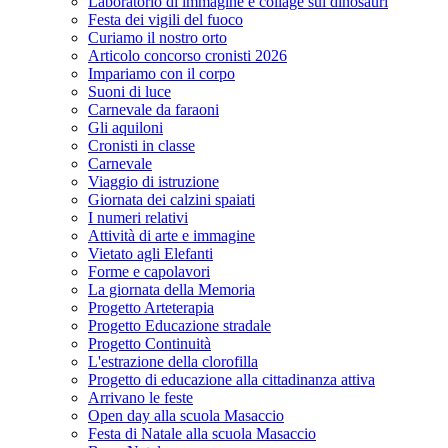
Laboratorio di immagine e collage sui dinosauri
Festa dei vigili del fuoco
Curiamo il nostro orto
Articolo concorso cronisti 2026
Impariamo con il corpo
Suoni di luce
Carnevale da faraoni
Gli aquiloni
Cronisti in classe
Carnevale
Viaggio di istruzione
Giornata dei calzini spaiati
I numeri relativi
Attività di arte e immagine
Vietato agli Elefanti
Forme e capolavori
La giornata della Memoria
Progetto Arteterapia
Progetto Educazione stradale
Progetto Continuità
L'estrazione della clorofilla
Progetto di educazione alla cittadinanza attiva
Arrivano le feste
Open day alla scuola Masaccio
Festa di Natale alla scuola Masaccio