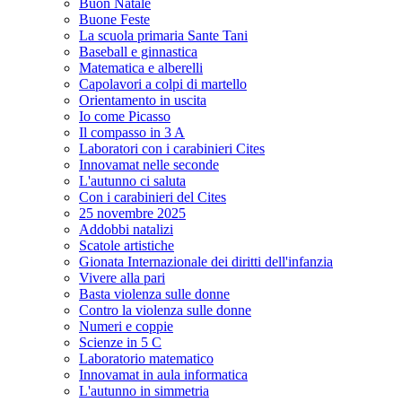
Buon Natale
Buone Feste
La scuola primaria Sante Tani
Baseball e ginnastica
Matematica e alberelli
Capolavori a colpi di martello
Orientamento in uscita
Io come Picasso
Il compasso in 3 A
Laboratori con i carabinieri Cites
Innovamat nelle seconde
L'autunno ci saluta
Con i carabinieri del Cites
25 novembre 2025
Addobbi natalizi
Scatole artistiche
Gionata Internazionale dei diritti dell'infanzia
Vivere alla pari
Basta violenza sulle donne
Contro la violenza sulle donne
Numeri e coppie
Scienze in 5 C
Laboratorio matematico
Innovamat in aula informatica
L'autunno in simmetria