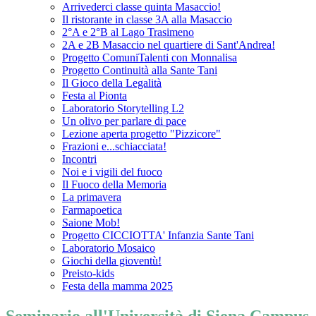
Arrivederci classe quinta Masaccio!
Il ristorante in classe 3A alla Masaccio
2°A e 2°B al Lago Trasimeno
2A e 2B Masaccio nel quartiere di Sant'Andrea!
Progetto ComuniTalenti con Monnalisa
Progetto Continuità alla Sante Tani
Il Gioco della Legalità
Festa al Pionta
Laboratorio Storytelling L2
Un olivo per parlare di pace
Lezione aperta progetto "Pizzicore"
Frazioni e...schiacciata!
Incontri
Noi e i vigili del fuoco
Il Fuoco della Memoria
La primavera
Farmapoetica
Saione Mob!
Progetto CICCIOTTA' Infanzia Sante Tani
Laboratorio Mosaico
Giochi della gioventù!
Preisto-kids
Festa della mamma 2025