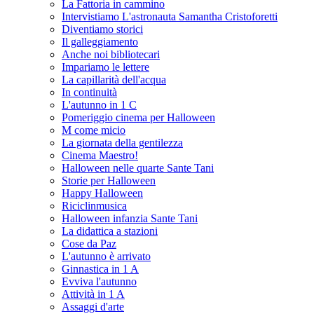
La Fattoria in cammino
Intervistiamo L'astronauta Samantha Cristoforetti
Diventiamo storici
Il galleggiamento
Anche noi bibliotecari
Impariamo le lettere
La capillarità dell'acqua
In continuità
L'autunno in 1 C
Pomeriggio cinema per Halloween
M come micio
La giornata della gentilezza
Cinema Maestro!
Halloween nelle quarte Sante Tani
Storie per Halloween
Happy Halloween
Riciclinmusica
Halloween infanzia Sante Tani
La didattica a stazioni
Cose da Paz
L'autunno è arrivato
Ginnastica in 1 A
Evviva l'autunno
Attività in 1 A
Assaggi d'arte