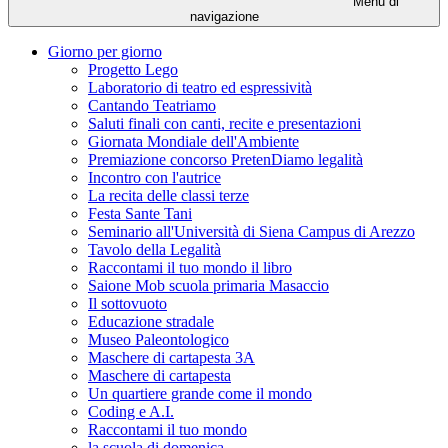
Menu di
navigazione
Giorno per giorno
Progetto Lego
Laboratorio di teatro ed espressività
Cantando Teatriamo
Saluti finali con canti, recite e presentazioni
Giornata Mondiale dell'Ambiente
Premiazione concorso PretenDiamo legalità
Incontro con l'autrice
La recita delle classi terze
Festa Sante Tani
Seminario all'Università di Siena Campus di Arezzo
Tavolo della Legalità
Raccontami il tuo mondo il libro
Saione Mob scuola primaria Masaccio
Il sottovuoto
Educazione stradale
Museo Paleontologico
Maschere di cartapesta 3A
Maschere di cartapesta
Un quartiere grande come il mondo
Coding e A.I.
Raccontami il tuo mondo
la scuola di domenica