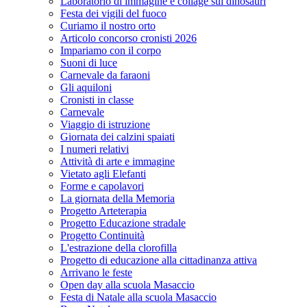
Laboratorio di immagine e collage sui dinosauri
Festa dei vigili del fuoco
Curiamo il nostro orto
Articolo concorso cronisti 2026
Impariamo con il corpo
Suoni di luce
Carnevale da faraoni
Gli aquiloni
Cronisti in classe
Carnevale
Viaggio di istruzione
Giornata dei calzini spaiati
I numeri relativi
Attività di arte e immagine
Vietato agli Elefanti
Forme e capolavori
La giornata della Memoria
Progetto Arteterapia
Progetto Educazione stradale
Progetto Continuità
L'estrazione della clorofilla
Progetto di educazione alla cittadinanza attiva
Arrivano le feste
Open day alla scuola Masaccio
Festa di Natale alla scuola Masaccio