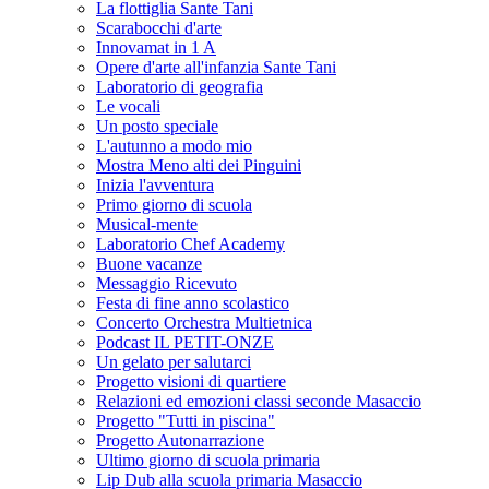
La flottiglia Sante Tani
Scarabocchi d'arte
Innovamat in 1 A
Opere d'arte all'infanzia Sante Tani
Laboratorio di geografia
Le vocali
Un posto speciale
L'autunno a modo mio
Mostra Meno alti dei Pinguini
Inizia l'avventura
Primo giorno di scuola
Musical-mente
Laboratorio Chef Academy
Buone vacanze
Messaggio Ricevuto
Festa di fine anno scolastico
Concerto Orchestra Multietnica
Podcast IL PETIT-ONZE
Un gelato per salutarci
Progetto visioni di quartiere
Relazioni ed emozioni classi seconde Masaccio
Progetto "Tutti in piscina"
Progetto Autonarrazione
Ultimo giorno di scuola primaria
Lip Dub alla scuola primaria Masaccio