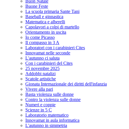
Buon Natale
Buone Feste
La scuola primaria Sante Tani
Baseball e ginnastica
Matematica e alberelli
Capolavori a colpi di martello
Orientamento in uscita
Io come Picasso
Il compasso in 3 A
Laboratori con i carabinieri Cites
Innovamat nelle seconde
L'autunno ci saluta
Con i carabinieri del Cites
25 novembre 2025
Addobbi natalizi
Scatole artistiche
Gionata Internazionale dei diritti dell'infanzia
Vivere alla pari
Basta violenza sulle donne
Contro la violenza sulle donne
Numeri e coppie
Scienze in 5 C
Laboratorio matematico
Innovamat in aula informatica
L'autunno in simmetria