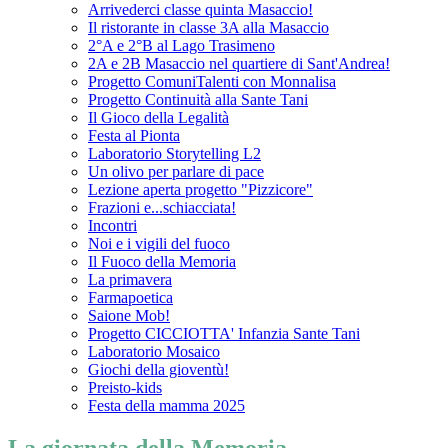
Arrivederci classe quinta Masaccio!
Il ristorante in classe 3A alla Masaccio
2°A e 2°B al Lago Trasimeno
2A e 2B Masaccio nel quartiere di Sant'Andrea!
Progetto ComuniTalenti con Monnalisa
Progetto Continuità alla Sante Tani
Il Gioco della Legalità
Festa al Pionta
Laboratorio Storytelling L2
Un olivo per parlare di pace
Lezione aperta progetto "Pizzicore"
Frazioni e...schiacciata!
Incontri
Noi e i vigili del fuoco
Il Fuoco della Memoria
La primavera
Farmapoetica
Saione Mob!
Progetto CICCIOTTA' Infanzia Sante Tani
Laboratorio Mosaico
Giochi della gioventù!
Preisto-kids
Festa della mamma 2025