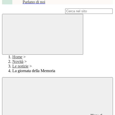
Parlano di noi
Campo di ricerca per le pagine del sito
Home
>
Novità
>
Le notizie
>
La giornata della Memoria